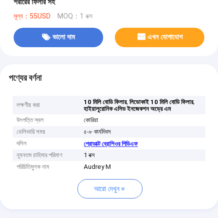
শরীরের ফিলার সহ
মূল্য：55USD
MOQ：1 বক্স
ভালো দাম
এখন যোগাযোগ
পণ্যের বর্ণনা
,
,
10 মিলি বোডি ফিলার
লিডোকাই 10 মিলি বোডি ফিলার
লক্ষণীয় করা
হাইয়ালুরোনিক এসিড ইনজেকশন অড্রে এম
উৎপত্তি স্থল
কোরিয়া
ডেলিভারি সময়
৫-৮ কার্যদিবস
দলিল
প্রোডাক্ট ব্রোশিওর পিডিএফ
ন্যূনতম চাহিদার পরিমাণ
1 বক্স
পরিচিতিমুলক নাম
Audrey M
আরো দেখুন