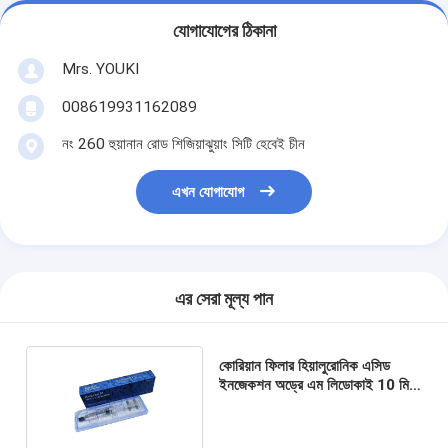
যোগাযোগের ঠিকানা
Mrs. YOUKI
008619931162089
নং 260 হুয়ানান রোড শিজিয়াঝুয়াং সিটি হেবেই চীন
এখন যোগাযোগ
এর সেরা মূল্য পান
কোরিয়ান ফিলার হিয়ালুরোনিক এসিড
ইনজেকশন অড্রে এম লিডোকাই 10 মিলি
শরীরের ফিলার সহ