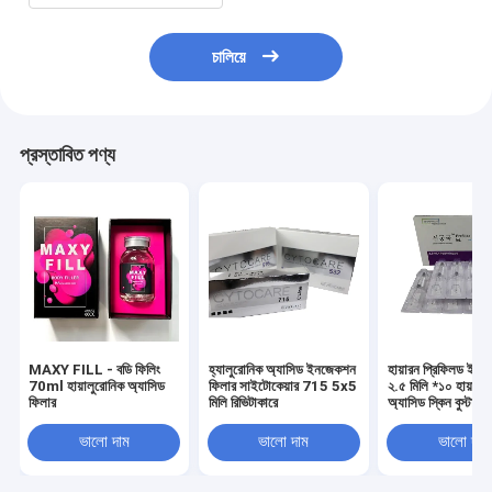
চালিয়ে
প্রস্তাবিত পণ্য
MAXY FILL - বডি ফিলিং
হ্যালুরোনিক অ্যাসিড ইনজেকশন
হায়ারন প্রিফিলড ইন
70ml হায়ালুরোনিক অ্যাসিড
ফিলার সাইটোকেয়ার 715 5x5
২.৫ মিলি *১০ হায়ালু
ফিলার
মিলি রিভিটাকারে
অ্যাসিড স্কিন বুস্টার
সলিউশনহায়ারন মেসোথ
ভালো দাম
ভালো দাম
ভালো দাম