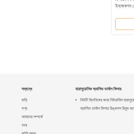
ইনজেকশন কো
Epitique S
সিই-অনুমো
সম্বন্ধে
হায়ালুরোনিক অ্যাসিড ডার্মাল ফিলার
বাড়ি
বিউটি ক্লিনিকের জন্য নিউরামিস হায়ালু
পণ্য
অ্যাসিড ডার্মাল ফিলার রিঙ্কলস রিমুভ কর
আমাদের সম্পর্কে
খবর
সাইট ম্যাপ