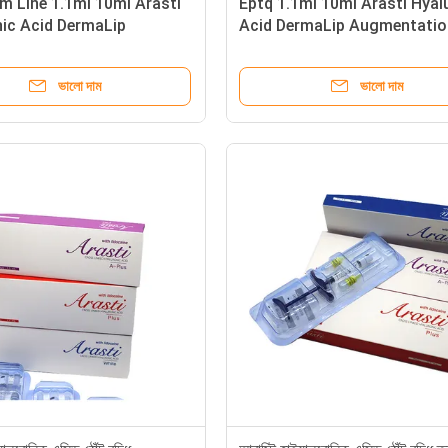
m Line 1.1ml 10ml Arasti
Eptq 1.1ml 10ml Arasti Hyal
ic Acid DermaLip
Acid DermaLip Augmentatio
ion ইনজেকশনযোগ্য ডার্মাল
Injectable Dermal Filler Full Lip
োঁট
ল্যাপ অগমেন্টেশন ইনজেকশনযোগ্য ডার্মা
ভালো দাম
ভালো দাম
ফুল ল্যাপ