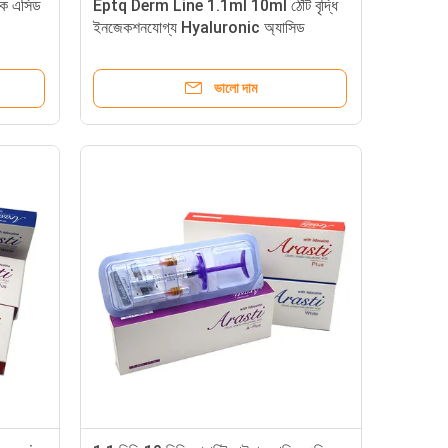
নিক এসিড
Eptq Derm Line 1.1ml 10ml ঠোঁট বৃদ্ধি
ইনজেকশনযোগ্য Hyaluronic অ্যাসিড
Dermal Filler Full Lip
ভালো দাম