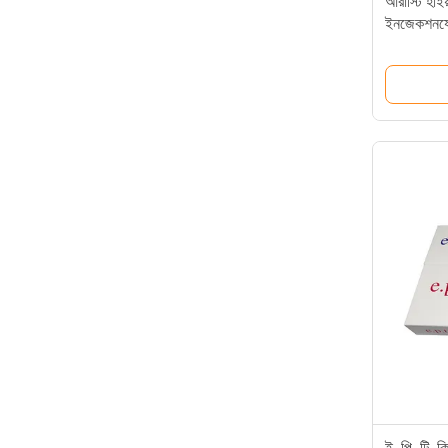
আরাস্টি হাইয
ইনজেকশনযোগ্
wrinkles
ই. পি. টি.