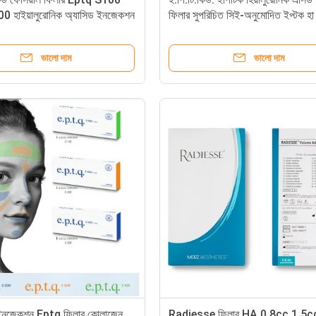
 হাইয়ালুরোনিক অ্যাসিড ইনজেকশন
ফিলার সুপরিচিত সিই-অনুমোদিত ইপ্টক হা
র
হিয়ালুরোনিক এসিড ইপিটিক ফিলার ঠোঁটের
24mg/Ml
ভালো দাম
ভালো দাম
 ইনজেকশন Eptq ফিলার কোলাজেন
Radiesse ফিলার HA 0.8cc 1.5cc অ্