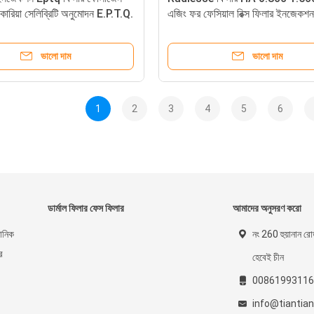
রিয়া সেলিব্রিটি অনুমোদন E.P.T.Q.
এজিং ফর ফেসিয়াল রিক্স ফিলার ইনজেকশন
100 S300 ফিলার সুপরিচিত ব্র্যান্ড
দিত Eptq Ha ফিলার
ভালো দাম
ভালো দাম
1
2
3
4
5
6
ডার্মাল ফিলার ফেস ফিলার
আমাদের অনুসরণ করো
রোনিক
নং 260 হুয়ানান রোড
ে
হেবেই চীন
00861993116
info@tiantia