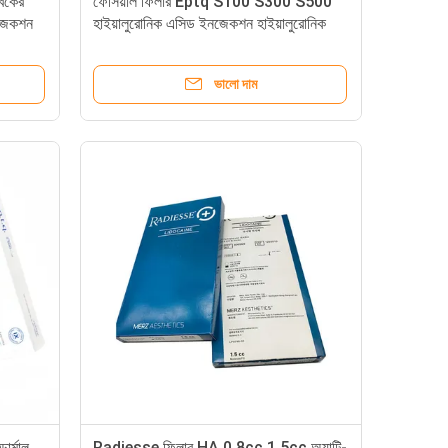
্বকের
ফেসিয়াল ফিলার Eptq S100 S300 S500
নজেকশন
হাইয়ালুরোনিক এসিড ইনজেকশন হাইয়ালুরোনিক
এসিড মুখের জন্য ত্বকের ফিলার
ভালো দাম
ার্মাল
Radiesse ফিলার HA 0.8cc 1.5cc অ্যান্টি-