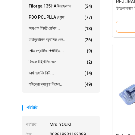
REJURAN 
Filorga 135HA ইনজেকশন
(34)
ইঞ্জেকশনাল স
PDO PCL PLLA থ্রেড
(77)
আরএফ বিউটি মেশিন...
(18)
হায়ালুরোনিক অ্যাসিড পেন...
(26)
গোল্ড প্রোটিন পেপটাইড...
(9)
ফিমেল টাইটেনিং জেল...
(2)
ডার্মা প্ল্যানিং কিট...
(14)
মাইক্রো ক্যানুলা নিডেল...
(49)
পরিচিতি
পরিচিতি:
Mrs. YOUKI
টেল:
008619931162089