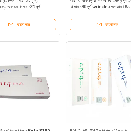
়ালুরোনিক এসিড ঠোঁট বৃদ্ধি
আরাস্টি হাইয়ালুরোনিক এসিড ঠোঁট বৃদ্ধি ত
য ত্বকের ফিলার ঠোঁট পূর্ণ
ফিলার ঠোঁট পূর্ণ wrinkles অপসারণ ই
 অপসারণ ইনজেকশন 1.1ml
1.1ml 10ml
ভালো দাম
ভালো দাম
 কিউ ফেসিয়াল ফিলার Eptq S100
ই.পি.টি.কিউ. ইপিটিক হিয়ালুরোনিক এসিড ড