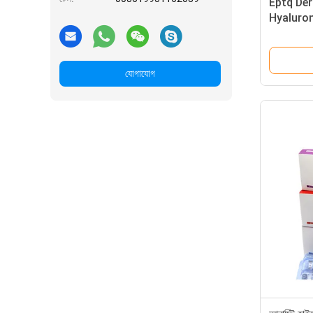
Eptq Der
Hyaluron
Augmentat
ফিলার পূর্ণ ঠ
যোগাযোগ