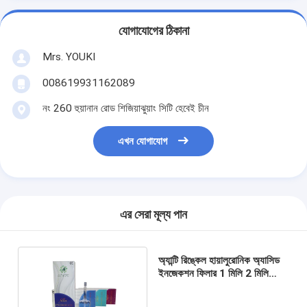
যোগাযোগের ঠিকানা
Mrs. YOUKI
008619931162089
নং 260 হুয়ানান রোড শিজিয়াঝুয়াং সিটি হেবেই চীন
এখন যোগাযোগ
এর সেরা মূল্য পান
অ্যান্টি রিঙ্কেল হায়ালুরোনিক অ্যাসিড
ইনজেকশন ফিলার 1 মিলি 2 মিলি
ডার্মাল ফিলার