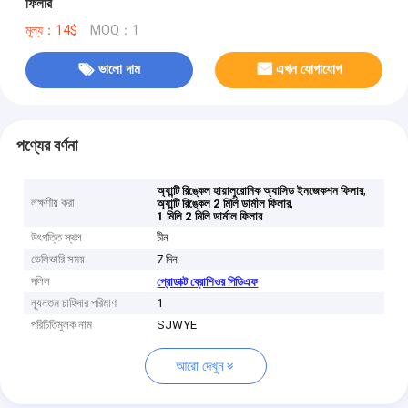
ফিলার
মূল্য：14$
MOQ：1
ভালো দাম
এখন যোগাযোগ
পণ্যের বর্ণনা
,
অ্যান্টি রিঙ্কেল হায়ালুরোনিক অ্যাসিড ইনজেকশন ফিলার
লক্ষণীয় করা
,
অ্যান্টি রিঙ্কেল 2 মিলি ডার্মাল ফিলার
1 মিলি 2 মিলি ডার্মাল ফিলার
উৎপত্তি স্থল
চীন
ডেলিভারি সময়
7 দিন
দলিল
প্রোডাক্ট ব্রোশিওর পিডিএফ
ন্যূনতম চাহিদার পরিমাণ
1
পরিচিতিমুলক নাম
SJWYE
আরো দেখুন