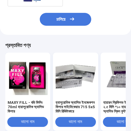
চালিয়ে
প্রস্তাবিত পণ্য
MAXY FILL - বডি ফিলিং
হ্যালুরোনিক অ্যাসিড ইনজেকশন
হায়ারন প্রিফিলড ইন
70ml হায়ালুরোনিক অ্যাসিড
ফিলার সাইটোকেয়ার 715 5x5
২.৫ মিলি *১০ হায়ালু
ফিলার
মিলি রিভিটাকারে
অ্যাসিড স্কিন বুস্টার
সলিউশনহায়ারন মেসোথ
ভালো দাম
ভালো দাম
ভালো দাম