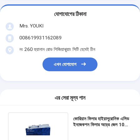
যোগাযোগের ঠিকানা
Mrs. YOUKI
008619931162089
নং 260 হুয়ানান রোড শিজিয়াঝুয়াং সিটি হেবেই চীন
এখন যোগাযোগ
এর সেরা মূল্য পান
কোরিয়ান ফিলার হাইয়ালুরোনিক এসিড
ইনজেকশন ফিলার অড্রে জেল 10
সিসি মটর