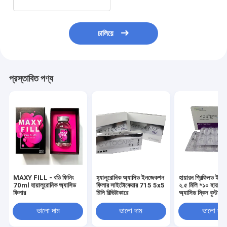
চালিয়ে
প্রস্তাবিত পণ্য
MAXY FILL - বডি ফিলিং
হ্যালুরোনিক অ্যাসিড ইনজেকশন
হায়ারন প্রিফিলড ইন
70ml হায়ালুরোনিক অ্যাসিড
ফিলার সাইটোকেয়ার 715 5x5
২.৫ মিলি *১০ হায়ালু
ফিলার
মিলি রিভিটাকারে
অ্যাসিড স্কিন বুস্টার
সলিউশনহায়ারন মেসোথ
ভালো দাম
ভালো দাম
ভালো দাম