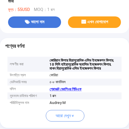
মটর
মূল্য：55USD
MOQ：1 বক্স
ভালো দাম
এখন যোগাযোগ
পণ্যের বর্ণনা
,
কোরিয়ান ফিলার হিয়ালুরোনিক এসিড ইনজেকশন ফিলার
লক্ষণীয় করা
,
10 সিসি হাইয়ালুরোনিক অ্যাসিড ইনজেকশন ফিলার
মাখন হিয়ালুরোনিক এসিড ইনজেকশন ফিলার
উৎপত্তি স্থল
কোরিয়া
ডেলিভারি সময়
৫-৮ কার্যদিবস
দলিল
প্রোডাক্ট ব্রোশিওর পিডিএফ
ন্যূনতম চাহিদার পরিমাণ
1 বক্স
পরিচিতিমুলক নাম
Audrey M
আরো দেখুন