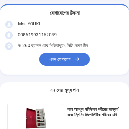
যোগাযোগের ঠিকানা
Mrs. YOUKI
008619931162089
নং 260 হুয়ানান রোড শিজিয়াঝুয়াং সিটি হেবেই চীন
এখন যোগাযোগ
এর সেরা মূল্য পান
লাল আম্পুল সলিউশন শরীরের ভাস্কর্য
এবং স্লিমিং লিপোলিটিক শরীরের চর্বি
দ্রবীভূত