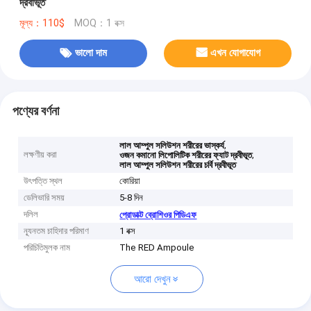
দ্রবীভূত
মূল্য：110$
MOQ：1 বক্স
ভালো দাম
এখন যোগাযোগ
পণ্যের বর্ণনা
,
লাল আম্পুল সলিউশন শরীরের ভাস্কর্য
লক্ষণীয় করা
,
ওজন কমানো লিপোলিটিক শরীরের ফ্যাট দ্রবীভূত
লাল আম্পুল সলিউশন শরীরের চর্বি দ্রবীভূত
উৎপত্তি স্থল
কোরিয়া
ডেলিভারি সময়
5-8 দিন
দলিল
প্রোডাক্ট ব্রোশিওর পিডিএফ
ন্যূনতম চাহিদার পরিমাণ
1 বক্স
পরিচিতিমুলক নাম
The RED Ampoule
আরো দেখুন