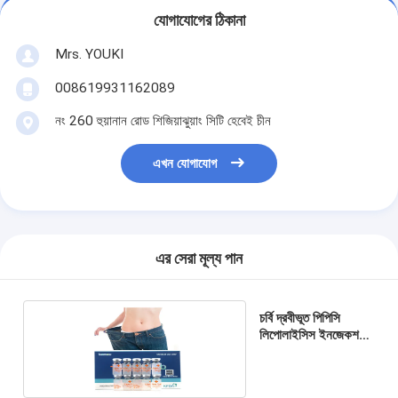
যোগাযোগের ঠিকানা
Mrs. YOUKI
008619931162089
নং 260 হুয়ানান রোড শিজিয়াঝুয়াং সিটি হেবেই চীন
এখন যোগাযোগ
এর সেরা মূল্য পান
চর্বি দ্রবীভূত পিপিসি
লিপোলাইসিস ইনজেকশন
পেট 10*8ml