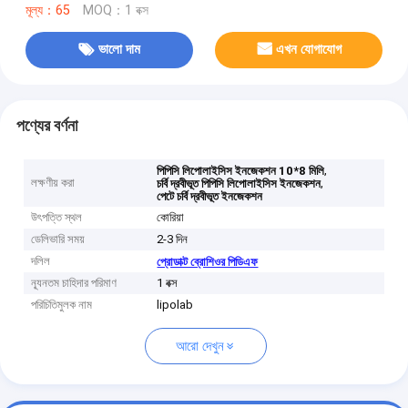
মূল্য：65
MOQ：1 বক্স
ভালো দাম
এখন যোগাযোগ
পণ্যের বর্ণনা
,
পিপিসি লিপোলাইসিস ইনজেকশন 10*8 মিলি
লক্ষণীয় করা
,
চর্বি দ্রবীভূত পিপিসি লিপোলাইসিস ইনজেকশন
পেটে চর্বি দ্রবীভূত ইনজেকশন
উৎপত্তি স্থল
কোরিয়া
ডেলিভারি সময়
2-3 দিন
দলিল
প্রোডাক্ট ব্রোশিওর পিডিএফ
ন্যূনতম চাহিদার পরিমাণ
1 বক্স
পরিচিতিমুলক নাম
lipolab
আরো দেখুন