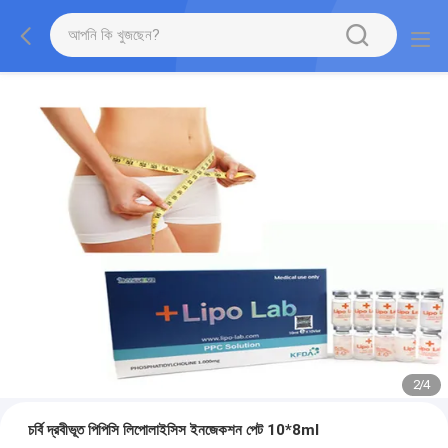
2
/
4
চর্বি দ্রবীভূত পিপিসি লিপোলাইসিস ইনজেকশন পেট 10*8ml