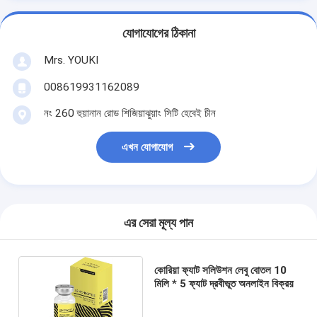
যোগাযোগের ঠিকানা
Mrs. YOUKI
008619931162089
নং 260 হুয়ানান রোড শিজিয়াঝুয়াং সিটি হেবেই চীন
এখন যোগাযোগ
এর সেরা মূল্য পান
কোরিয়া ফ্যাট সলিউশন লেবু বোতল 10
মিলি * 5 ফ্যাট দ্রবীভূত অনলাইন বিক্রয়