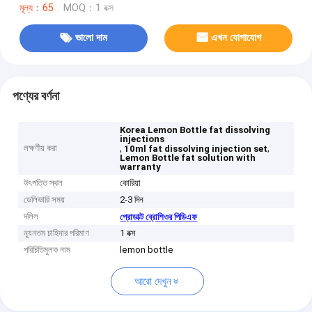
মূল্য：65
MOQ：1 বক্স
ভালো দাম
এখন যোগাযোগ
পণ্যের বর্ণনা
Korea Lemon Bottle fat dissolving
injections
লক্ষণীয় করা
,
,
10ml fat dissolving injection set
Lemon Bottle fat solution with
warranty
উৎপত্তি স্থল
কোরিয়া
ডেলিভারি সময়
2-3 দিন
দলিল
প্রোডাক্ট ব্রোশিওর পিডিএফ
ন্যূনতম চাহিদার পরিমাণ
1 বক্স
পরিচিতিমুলক নাম
lemon bottle
আরো দেখুন