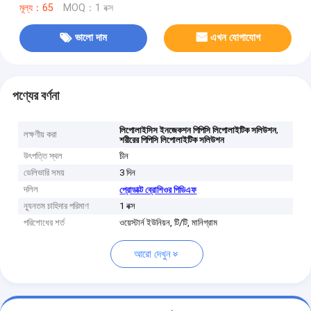
মূল্য：65
MOQ：1 বক্স
ভালো দাম
এখন যোগাযোগ
পণ্যের বর্ণনা
,
লিপোলাইসিস ইনজেকশন পিপিসি লিপোলাইটিক সলিউশন
লক্ষণীয় করা
শরীরের পিপিসি লিপোলাইটিক সলিউশন
উৎপত্তি স্থল
চীন
ডেলিভারি সময়
3 দিন
দলিল
প্রোডাক্ট ব্রোশিওর পিডিএফ
ন্যূনতম চাহিদার পরিমাণ
1 বক্স
পরিশোধের শর্ত
ওয়েস্টার্ন ইউনিয়ন, টি/টি, মানিগ্রাম
আরো দেখুন