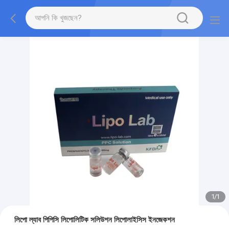
1
/
1
লিপো ল্যাব পিপিসি লিপোলিটিক সলিউশন লিপোলাইসিস ইনজেকশন