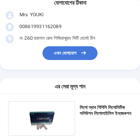
যোগাযোগের ঠিকানা
Mrs. YOUKI
008619931162089
নং 260 হুয়ানান রোড শিজিয়াঝুয়াং সিটি হেবেই চীন
এখন যোগাযোগ
এর সেরা মূল্য পান
লিপো ল্যাব পিপিসি লিপোলিটিক
সলিউশন লিপোলাইসিস ইনজেকশন