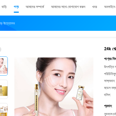
বাড়ি
পণ্য
আমাদের সম্পর্কে
আমাদের সাথে যোগাযোগ করুন
খবর
অনলাইনে 
ঘাড় উত্তোলন
24k গোল্
পণ্যের বি
উৎপত্তি স
পরিচিতিমু
সাক্ষ্যদান:
মডেল নম্ব
দলিল:
প্রদান:
ন্যূনতম চ