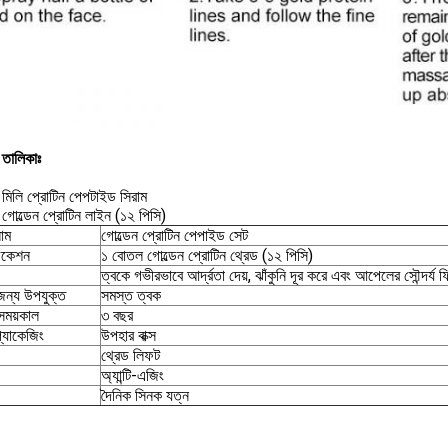
 তালিকাঃ
মিলি প্রোটিন পেপটাইড সিরাম
গোল্ডেন প্রোটিন লাইন (১২ পিসি)
নাম
গোল্ডেন প্রোটিন পেপাইড সেট
িকেশন
১ বোতল গোল্ডেন প্রোটিন থ্রেড (১২ পিসি)
ত্বকে গভীরভাবে আর্দ্রতা দেয়, ঝাঁকুনি দূর করে এবং আপেলের সৌন্দর্য ফ
জন্য উপযুক্ত
সমস্ত ত্বক
ি সময়কাল
৩ বছর
প্যাকেজিং
উপহার বাক্স
থ্রেড লিফট
অ্যান্টি-এজিং
দৈনিক সিনক যত্ন