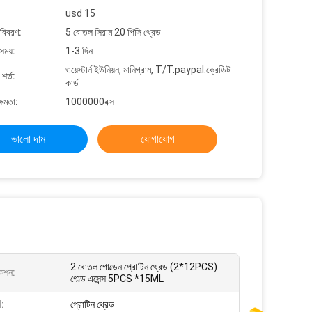
usd 15
 বিবরণ:
5 বোতল সিরাম 20 পিসি থ্রেড
সময়:
1-3 দিন
ওয়েস্টার্ন ইউনিয়ন, মানিগ্রাম, T/T.paypal.ক্রেডিট
শর্ত:
কার্ড
্ষমতা:
1000000বক্স
ভালো দাম
যোগাযোগ
2 বোতল গোল্ডেন প্রোটিন থ্রেড (2*12PCS)
কেশন:
গোল্ড এসেন্স 5PCS *15ML
:
প্রোটিন থ্রেড