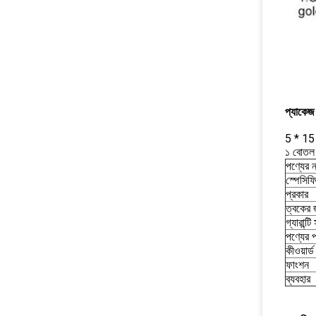
প্যাকেজ
5 * 15 
১ বোতল 
পণ্যের 
স্পেসিফ
প্রকার
ত্বকের 
গ্যারান্ট
পণ্যের 
কীওয়ার্ড
ফাংশন
ব্যবহার