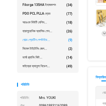
Filorga 135HA ইনজেকশন
(34)
PDO PCL PLLA থ্রেড
(77)
আরএফ বিউটি মেশিন...
(18)
হায়ালুরোনিক অ্যাসিড পেন...
(26)
গোল্ড প্রোটিন পেপটাইড...
(9)
ফিমেল টাইটেনিং জেল...
(2)
ডার্মা প্ল্যানিং কিট...
(14)
মাইক্রো ক্যানুলা নিডেল...
(49)
বিস্তারিত
পরিচিতি
গোল
পরিচিতি:
Mrs. YOUKI
প্য
টেল:
008619931162089