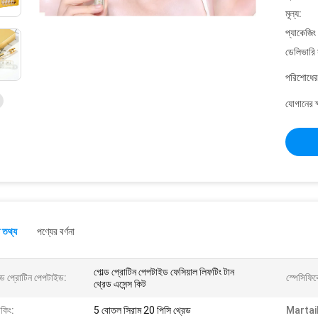
মূল্য:
প্যাকেজিং
ডেলিভারি 
পরিশোধের 
যোগানের ক
 তথ্য
পণ্যের বর্ণনা
গোল্ড প্রোটিন পেপটাইড ফেসিয়াল লিফটিং টান
্ড প্রোটিন পেপটাইড:
স্পেসিফি
থ্রেড এসেন্স কিট
াকিং:
5 বোতল সিরাম 20 পিসি থ্রেড
Martail