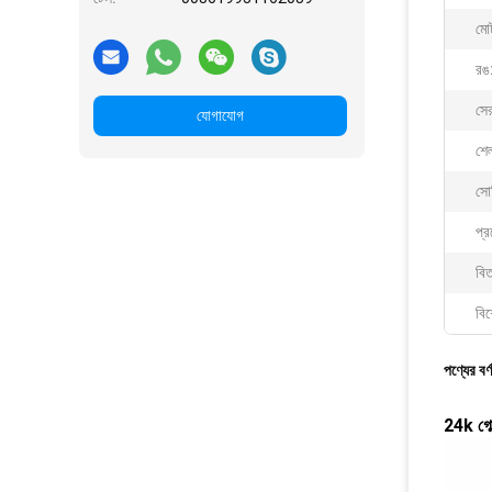
মো
রঙ
সে
যোগাযোগ
শে
সোড
প্র
বিত
বিশ
পণ্যের বর্
24k গোল