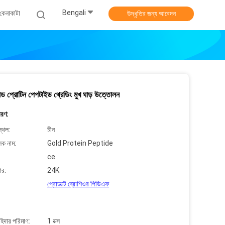
Bengali
কেনাকাটা
উদ্ধৃতির জন্য আবেদন
ড প্রোটিন পেপটাইড থ্রেডিং মুখ ঘাড় উত্তোলন
বরণ:
্থল:
চীন
লক নাম:
Gold Protein Peptide
ce
ার:
24K
প্রোডাক্ট ব্রোশিওর পিডিএফ
াহিদার পরিমাণ:
1 বক্স