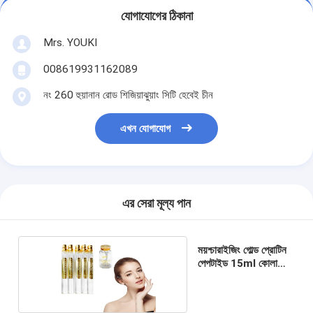
যোগাযোগের ঠিকানা
Mrs. YOUKI
008619931162089
নং 260 হুয়ানান রোড শিজিয়াঝুয়াং সিটি হেবেই চীন
এখন যোগাযোগ
এর সেরা মূল্য পান
ময়শ্চারাইজিং গোল্ড প্রোটিন
পেপটাইড 15ml কোলাজেন
থ্রেড লিফট