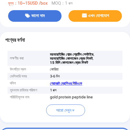
মূল্য：10~15USD /box
MOQ：1 বক্স
ভালো দাম
এখন যোগাযোগ
পণ্যের বর্ণনা
,
ময়শ্চারাইজিং গোল্ড প্রোটিন পেপটাইড
লক্ষণীয় করা
,
ময়শ্চারাইজিং কোলাজেন থ্রেড লিফট
15 মিলি কোলাজেন থ্রেড লিফট
উৎপত্তি স্থল
কোরিয়া
ডেলিভারি সময়
3-6 দিন
দলিল
প্রোডাক্ট ব্রোশিওর পিডিএফ
ন্যূনতম চাহিদার পরিমাণ
1 বক্স
পরিচিতিমুলক নাম
gold protein peptide line
আরো দেখুন