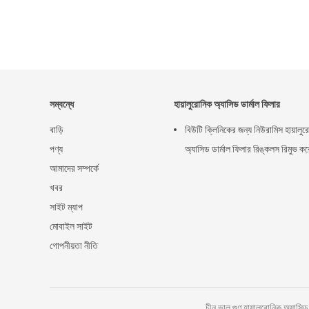
সম্বন্ধে
হায়ালুরোনিক অ্যাসিড ডার্মাল ফিলার
বাড়ি
বিউটি ক্লিনিকের জন্য নিউরামিস হায়ালু
পণ্য
অ্যাসিড ডার্মাল ফিলার রিঙ্কলস রিমুভ কর
আমাদের সম্পর্কে
খবর
সাইট ম্যাপ
মোবাইল সাইট
গোপনীয়তা নীতি
চীন ভাল গুণ হায়ালুরোনিক অ্