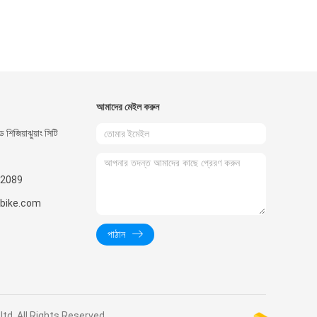
আমাদের মেইল ​​করুন
 শিজিয়াঝুয়াং সিটি
2089
nbike.com
পাঠান
o.,ltd. All Rights Reserved.