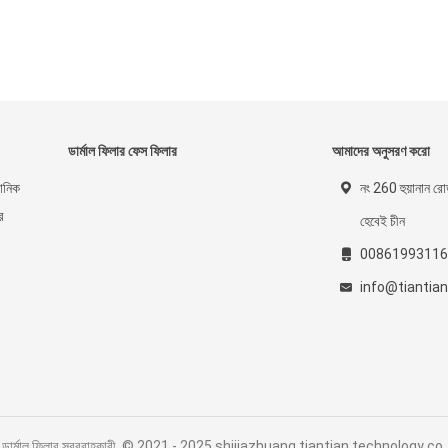
ডার্মাল ফিলার ফেস ফিলার
আমাদের অনুসরণ করো
রোনিক
নং 260 হুয়ানান রোড
ে
হেবেই চীন
00861993116
info@tiantia
যাসিড ডার্মাল ফিলার সরবরাহকারী. © 2021 - 2025 shijiazhuang tiantian technology c