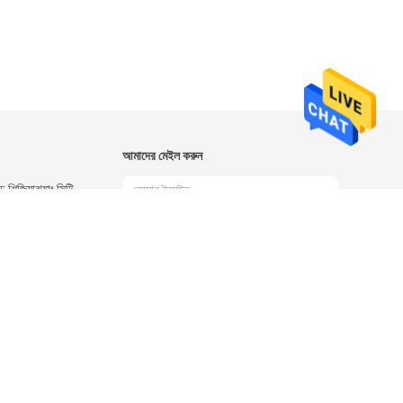
আমাদের মেইল ​​করুন
 শিজিয়াঝুয়াং সিটি
2089
nbike.com
পাঠান