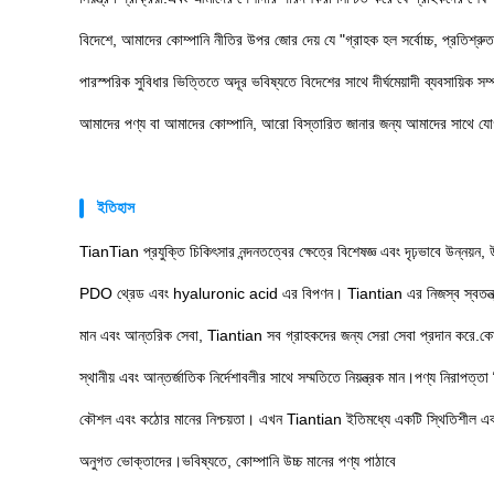
বিদেশে, আমাদের কোম্পানি নীতির উপর জোর দেয় যে "গ্রাহক হল সর্বোচ্চ, প্রতিশ্রুত 
পারস্পরিক সুবিধার ভিত্তিতে অদূর ভবিষ্যতে বিদেশের সাথে দীর্ঘমেয়াদী ব্যবসায়িক স
আমাদের পণ্য বা আমাদের কোম্পানি, আরো বিস্তারিত জানার জন্য আমাদের সাথে যোগায
ইতিহাস
TianTian প্রযুক্তি চিকিৎসার নন্দনতত্বের ক্ষেত্রে বিশেষজ্ঞ এবং দৃঢ়ভাবে উন্নয়ন
PDO থ্রেড এবং hyaluronic acid এর বিপণন। Tiantian এর নিজস্ব স্বতন্ত্র ব্র
মান এবং আন্তরিক সেবা, Tiantian সব গ্রাহকদের জন্য সেরা সেবা প্রদান করে.কো
স্থানীয় এবং আন্তর্জাতিক নির্দেশাবলীর সাথে সম্মতিতে নিয়ন্ত্রক মান।পণ্য নিরাপত্তা শিল্প
কৌশল এবং কঠোর মানের নিশ্চয়তা। এখন Tiantian ইতিমধ্যে একটি স্থিতিশীল এবং প
অনুগত ভোক্তাদের।ভবিষ্যতে, কোম্পানি উচ্চ মানের পণ্য পাঠাবে