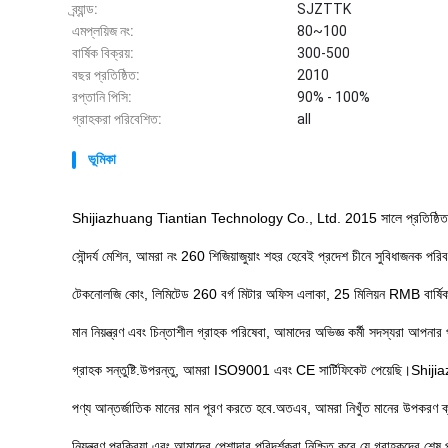
ব্র্যান্ড:
SJZTTK
এমপ্লয়িজ নং:
80~100
বার্ষিক বিক্রয়:
300-500
বছর প্রতিষ্ঠিত:
2010
রপ্তানি পিসি:
90% - 100%
গ্রাহকরা পরিবেশিত:
all
ভূমিকা
Shijiazhuang Tiantian Technology Co., Ltd. 2015 সালে প্রতিষ্ঠিত, এক
সৌন্দর্য মেশিন, আমরা নং 260 শিজিয়াজুয়াং শহর হেবেই প্রদেশ চীনে সুবিধাজনক পরিবহ
টেকনোলজি কোং, লিমিটেড 260 বর্গ মিটার অফিস এলাকা, 25 মিলিয়ন RMB বার্ষি
মান নিয়ন্ত্রণ এবং চিন্তাশীল গ্রাহক পরিষেবা, আমাদের অভিজ্ঞ কর্মী সদস্যরা আপনার 
গ্রাহক সন্তুষ্টি.উপরন্তু, আমরা ISO9001 এবং CE সার্টিফিকেট পেয়েছি।Shi
পণ্য আন্তর্জাতিক মানের মান পূরণ করতে হবে.অতএব, আমরা নিখুঁত মানের উপকরণ ক
নিয়ন্ত্রণ প্রক্রিয়া.এবং আমাদের পেশাদার পরিদর্শকরা নিশ্চিত করে যে গ্রাহকদের শেষ 