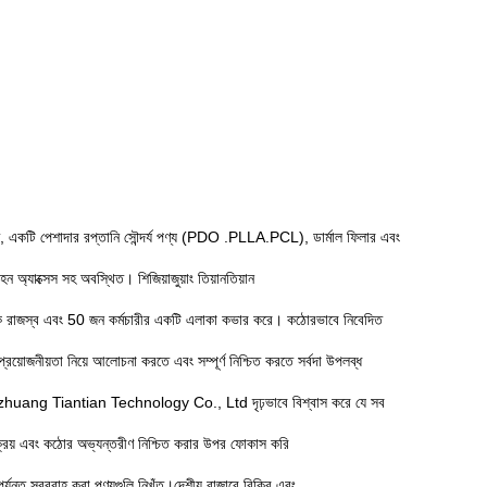
টি পেশাদার রপ্তানি সৌন্দর্য পণ্য (PDO .PLLA.PCL), ডার্মাল ফিলার এবং
ন অ্যাক্সেস সহ অবস্থিত। শিজিয়াজুয়াং তিয়ানতিয়ান
ক রাজস্ব এবং 50 জন কর্মচারীর একটি এলাকা কভার করে। কঠোরভাবে নিবেদিত
প্রয়োজনীয়তা নিয়ে আলোচনা করতে এবং সম্পূর্ণ নিশ্চিত করতে সর্বদা উপলব্ধ
jiazhuang Tiantian Technology Co., Ltd দৃঢ়ভাবে বিশ্বাস করে যে সব
্রয় এবং কঠোর অভ্যন্তরীণ নিশ্চিত করার উপর ফোকাস করি
পর্যন্ত সরবরাহ করা পণ্যগুলি নিখুঁত।দেশীয় বাজারে বিক্রি এবং