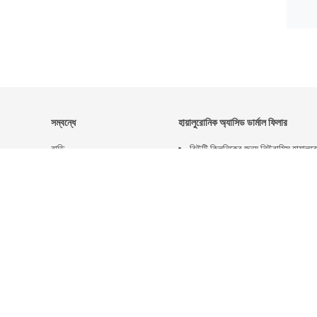
সম্বন্ধে
হায়ালুরোনিক অ্যাসিড ডার্মাল ফিলার
বাড়ি
বিউটি ক্লিনিকের জন্য নিউরামিস হায়ালু
পণ্য
অ্যাসিড ডার্মাল ফিলার রিঙ্কলস রিমুভ কর
আমাদের সম্পর্কে
খবর
সাইট ম্যাপ
মোবাইল সাইট
গোপনীয়তা নীতি