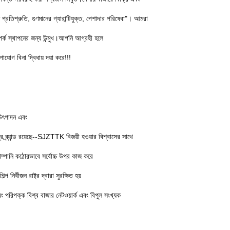
প্রতিশ্রুতি, গুণমানের গ্যারান্টিযুক্ত, পেশাদার পরিষেবা"। আমরা
ম্পর্ক স্থাপনের জন্য উন্মুখ।আপনি আগ্রহী হলে
োগ বিনা দ্বিধায় দয়া করে!!!
, উৎপাদন এবং
্যান্ড রয়েছে--SJZTTK বিজয়ী হওয়ার বিশ্বাসের সাথে
ম্পানি কঠোরভাবে সর্বোচ্চ উপর কাজ করে
 নির্বীজন রাষ্ট্র দ্বারা সুরক্ষিত হয়
রিপক্ক বিশ্ব বাজার নেটওয়ার্ক এবং বিপুল সংখ্যক