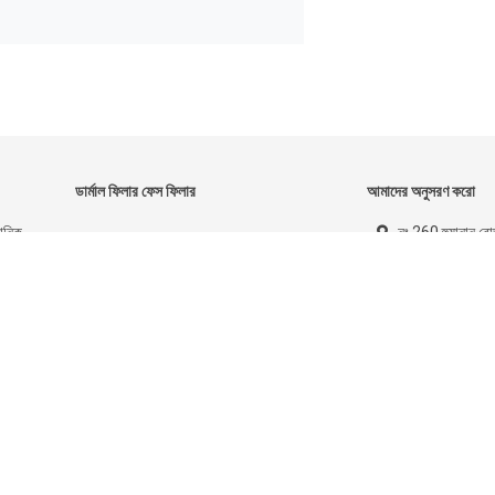
ডার্মাল ফিলার ফেস ফিলার
আমাদের অনুসরণ করো
রোনিক
নং 260 হুয়ানান রোড
ে
হেবেই চীন
00861993116
info@tiantia