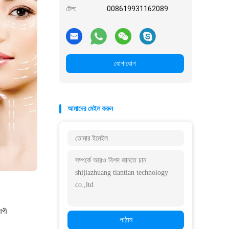
টেল:
008619931162089
যোগাযোগ
আমাদের মেইল ​​করুন
যাপী
পাঠান