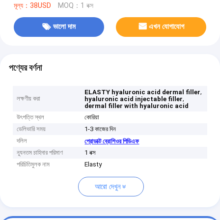
মূল্য：38USD
MOQ：1 বক্স
ভালো দাম
এখন যোগাযোগ
পণ্যের বর্ণনা
,
ELASTY hyaluronic acid dermal filler
লক্ষণীয় করা
,
hyaluronic acid injectable filler
dermal filler with hyaluronic acid
উৎপত্তি স্থল
কোরিয়া
ডেলিভারি সময়
1-3 কাজের দিন
দলিল
প্রোডাক্ট ব্রোশিওর পিডিএফ
ন্যূনতম চাহিদার পরিমাণ
1 বক্স
পরিচিতিমুলক নাম
Elasty
আরো দেখুন