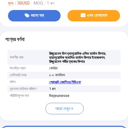
মূল্য：30USD
MOQ：1 বক্স
ভালো দাম
এখন যোগাযোগ
পণ্যের বর্ণনা
,
রিজুয়েনেস ডিপ হ্যালুরোনিক এসিড ডার্মাল ফিলার
লক্ষণীয় করা
,
হায়ালুরোনিক অ্যাসিড ডার্মাল ফিলার ইনজেকশন
রিজুয়েনেস গভীর ত্বকের ফিলার
উৎপত্তি স্থল
কোরিয়া
ডেলিভারি সময়
৫-৮ কার্যদিবস
দলিল
প্রোডাক্ট ব্রোশিওর পিডিএফ
ন্যূনতম চাহিদার পরিমাণ
1 বক্স
পরিচিতিমুলক নাম
Rejeunesse
আরো দেখুন