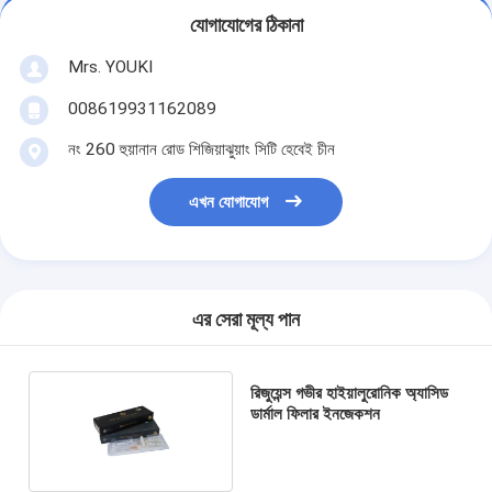
যোগাযোগের ঠিকানা
Mrs. YOUKI
008619931162089
নং 260 হুয়ানান রোড শিজিয়াঝুয়াং সিটি হেবেই চীন
এখন যোগাযোগ
এর সেরা মূল্য পান
রিজুয়েন্স গভীর হাইয়ালুরোনিক অ্যাসিড
ডার্মাল ফিলার ইনজেকশন