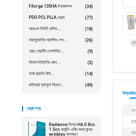
Filorga 135HA ইনজেকশন
(34)
PDO PCL PLLA থ্রেড
(77)
আরএফ বিউটি মেশিন...
(18)
হায়ালুরোনিক অ্যাসিড পেন...
(26)
গোল্ড প্রোটিন পেপটাইড...
(9)
ফিমেল টাইটেনিং জেল...
(2)
ডার্মা প্ল্যানিং কিট...
(14)
মাইক্রো ক্যানুলা নিডেল...
(49)
বিস্তারিত
শ্রেষ্ঠ পণ্য
পণ্
টা
Radiesse ফিলার HA 0.8cc
1.5cc অ্যান্টি-এজিং জন্য মুখের
সির
wrinkles অপসারণ