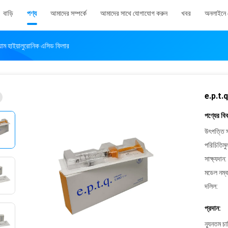
বাড়ি
পণ্য
আমাদের সম্পর্কে
আমাদের সাথে যোগাযোগ করুন
খবর
অনলাইনে 
াম হাইয়ালুরোনিক এসিড ফিলার
e.p.t.q
পণ্যের বি
উৎপত্তি স
পরিচিতিমু
সাক্ষ্যদান:
মডেল নম্ব
দলিল:
প্রদান:
ন্যূনতম চ