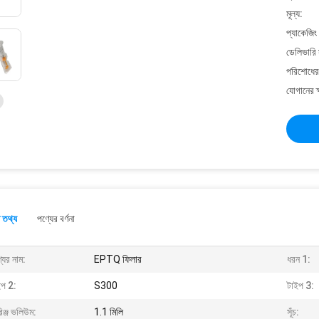
মূল্য:
প্যাকেজিং
ডেলিভারি 
পরিশোধের 
যোগানের ক
 তথ্য
পণ্যের বর্ণনা
যের নাম:
EPTQ ফিলার
ধরন 1:
ইপ 2:
S300
টাইপ 3:
িঞ্জ ভলিউম:
1.1 মিলি
সূঁচ: