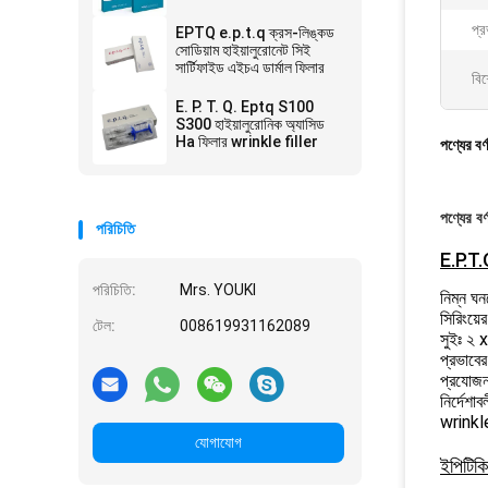
প্র
EPTQ e.p.t.q ক্রস-লিঙ্কড
সোডিয়াম হাইয়ালুরোনেট সিই
সার্টিফাইড এইচএ ডার্মাল ফিলার
বিশ
E. P. T. Q. Eptq S100
S300 হাইয়ালুরোনিক অ্যাসিড
Ha ফিলার wrinkle filler
পণ্যের বর্
পণ্যের বর্
পরিচিতি
E.P.T
পরিচিতি:
Mrs. YOUKI
নিম্ন ঘন
সিরিংয়ে
টেল:
008619931162089
সুইঃ ২ 
প্রভাবে
প্রযোজনা
নির্দেশা
wrinkle
যোগাযোগ
ইপিটি