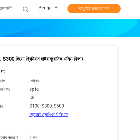
Bengali
কেনাকাটা
উদ্ধৃতির জন্য আবেদন
. S300 লিডো প্রিমিয়াম হাইয়ালুরোনিক এসিড ফিলার
বরণ:
্থল:
কোরিয়া
লক নাম:
eptq
CE
ার:
S100, S300, S500
প্রোডাক্ট ব্রোশিওর পিডিএফ
াহিদার পরিমাণ:
1 বক্স