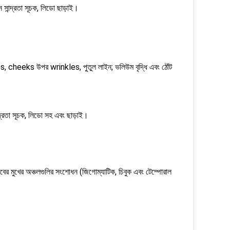
 সান্দ্রতা সূচক, লিডো ছাড়াই।
les, cheeks উপর wrinkles, পুতুল লাইন; ভলিউম বৃদ্ধি এবং ঠোঁট
্দ্রতা সূচক, লিডো সহ এবং ছাড়াই।
াবের মুখের অঞ্চলগুলির সংশোধন (জিগোম্যাটিক, চিবুক এবং টেম্পোরাল