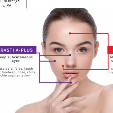
া
২৪ মিলিগ্রাম
১ মিলি