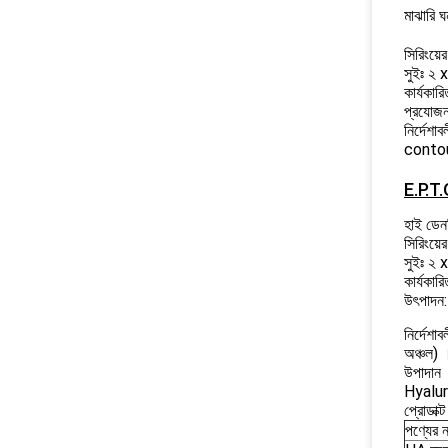
মাঝারি ঘ
সিরিংয়ে
সুইঃ ২ 
কার্যকা
প্রযোজনা
নির্দেশ
contou
E.P.T
হাই ডেনস
সিরিংয়ে
সুইঃ ২ 
কার্যকা
উৎপাদন: 
নির্দেশা
অঞ্চল) 
উপাদান
Hyalur
প্রোডাক্
পণ্যের 