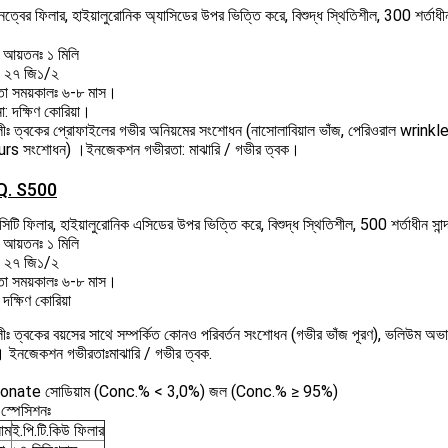
নত্বের ফিলার, হাইয়ালুরোনিক অ্যাসিডের উপর ভিত্তি করে, বিশুদ্ধ স্থিতিশীল, 300 শর্তাধীন
র আয়তনঃ ১ মিলি
x ২৭ জি১/২
রিতা সময়কালঃ ৬-৮ মাস।
: দক্ষিণ কোরিয়া।
াবলীঃ ত্বকের প্রোফাইলের গভীর অনিয়মের সংশোধন (নাসোলাবিয়াল ভাঁজ, পেরিওরাল wrink
rs সংশোধন) ।ইনজেকশন গভীরতা: মাঝারি / গভীর ত্বক।
.Q. S500
িটি ফিলার, হাইয়ালুরোনিক এসিডের উপর ভিত্তি করে, বিশুদ্ধ স্থিতিশীল, 500 শর্তাধীন সান
র আয়তনঃ ১ মিলি
x ২৭ জি১/২
রিতা সময়কালঃ ৬-৮ মাস।
দক্ষিণ কোরিয়া
বলীঃ ত্বকের বয়সের সাথে সম্পর্কিত কোনও পরিবর্তন সংশোধন (গভীর ভাঁজ পূরণ), ভলিউম অভ
। ইনজেকশন গভীরতাঃমাঝারি / গভীর ত্বক.
onate সোডিয়াম (Conc.% < 3,0%) জল (Conc.% ≥ 95%)
ট স্পেসিশনঃ
নাম
ই.পি.টি.কিউ ফিলার