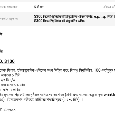
ভাবের সময়কাল:
6-8 মাস
এইচএ কম্
S300 লিডো প্রিমিয়াম হাইয়ালুরোনিক এসিড ফিলার
,
e.p.t.q. লিডো প্
েষভাবে তুলে ধরা:
S300 লিডো প্রিমিয়াম হাইয়ালুরোনিক এসিড
ণনা
ণনা
.Q. S100
ত্বের ফিলার, হাইয়ালুরোনিক এসিডের উপর ভিত্তি করে, বিশুদ্ধ স্থিতিশীল, 100-শর্তযুক্ত স
র আয়তনঃ ১ মিলি
x ২৭ জি১/২
র সময়কালঃ ৬-৮ মাস
: দক্ষিণ কোরিয়া।
বলীঃ ত্বকের প্রোফাইলের পৃষ্ঠতল অনিয়মের সংশোধন (মাথা এবং নাকের সেতুতে সূক্ষ্ম wrinkl
s) ।ইনজেকশন গভীরতা: ডার্মিসের মাঝারি স্তর (২.৫-৩ মিমি) ।
কিউ এস৩০০