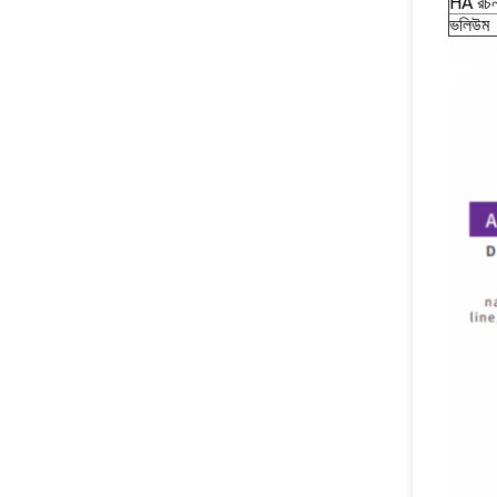
HA রচন
ভলিউম