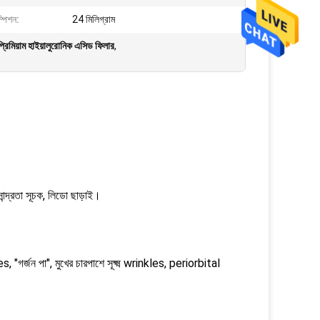
পিশন:
24 মিলিগ্রাম
রিমিয়াম হাইয়ালুরোনিক এসিড ফিলার
,
ান্দ্রতা সূচক, লিডো ছাড়াই।
es, "গর্জন পা", মুখের চারপাশে সূক্ষ্ম wrinkles, periorbital