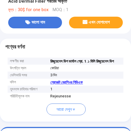
Acid Dermal Filler শরীরের আকৃতি
মূল্য：30$ for one box
MOQ：1
ভালো দাম
এখন যোগাযোগ
পণ্যের বর্ণনা
লক্ষণীয় করা
,
রিজুয়েনেস ডিপ ডার্মাল প্রো
1.১ মিলি রিজুয়েনেস ডিপ
উৎপত্তি স্থল
কোরিয়া
ডেলিভারি সময়
3 দিন
দলিল
প্রোডাক্ট ব্রোশিওর পিডিএফ
ন্যূনতম চাহিদার পরিমাণ
1
পরিচিতিমুলক নাম
Rejeunesse
আরো দেখুন