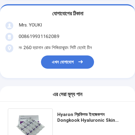
যোগাযোগের ঠিকানা
Mrs. YOUKI
008619931162089
নং 260 হুয়ানান রোড শিজিয়াঝুয়াং সিটি হেবেই চীন
এখন যোগাযোগ
এর সেরা মূল্য পান
Hyaron প্রিফিলড ইনজেকশন
Dongkook Hyaluronic Skin
Booster Hyaron Inj. (২.৫ মিলি এক্স
১০ সিরিঞ্জ)