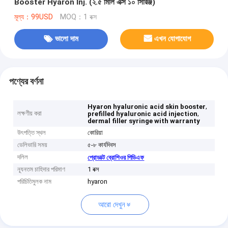
Booster Hyaron Inj. (২.৫ মিলি এক্স ১০ সিরিঞ্জ)
মূল্য：99USD
MOQ：1 বক্স
ভালো দাম
এখন যোগাযোগ
পণ্যের বর্ণনা
,
Hyaron hyaluronic acid skin booster
লক্ষণীয় করা
,
prefilled hyaluronic acid injection
dermal filler syringe with warranty
উৎপত্তি স্থল
কোরিয়া
ডেলিভারি সময়
৫-৮ কার্যদিবস
দলিল
প্রোডাক্ট ব্রোশিওর পিডিএফ
ন্যূনতম চাহিদার পরিমাণ
1 বক্স
পরিচিতিমুলক নাম
hyaron
আরো দেখুন