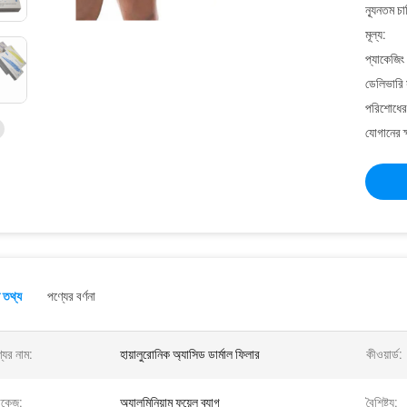
ন্যূনতম চ
মূল্য:
প্যাকেজিং
ডেলিভারি 
পরিশোধের 
যোগানের ক
 তথ্য
পণ্যের বর্ণনা
যের নাম:
হায়ালুরোনিক অ্যাসিড ডার্মাল ফিলার
কীওয়ার্ড:
াকেজ:
অ্যালুমিনিয়াম ফয়েল ব্যাগ
বৈশিষ্ট্য: