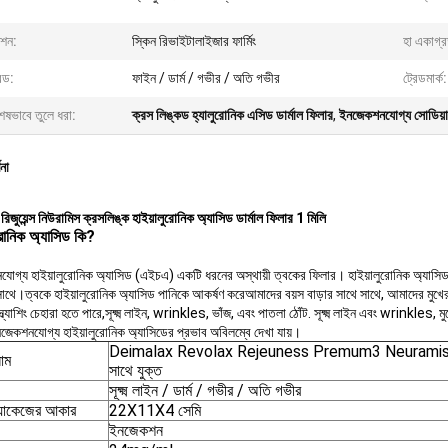
ংশন:
স্কিন রিভাইটালাইজার ফার্মিং
হা একাগ্র
েড:
ফাইন / ডার্ম / গভীর / অতি গভীর
ট্রেডমার্ক:
েষভাবে তুলে ধরা:
ক্রস লিঙ্কড হ্যালুরোনিক এসিড ডার্মাল ফিলার
,
ইনজেকশনযোগ্য সোডিয়াম 
ণনা
 রিজুয়েন্স নিউরামিস ক্রসলিঙ্ক হাইয়ালুরোনিক অ্যাসিড ডার্মাল ফিলার 1 মিলি
ুরোনিক অ্যাসিড কি?
গ্য হাইয়ালুরোনিক অ্যাসিড (এইচএ) একটি ধরনের অস্থায়ী ত্বকের ফিলার। হাইয়ালুরোনিক অ্যাসিড স্বাভ
াথে।ত্বকে হাইয়ালুরোনিক অ্যাসিড পানিকে আকর্ষণ করেআমাদের বয়স বাড়ার সাথে সাথে, আমাদের মুখের চ
 স্ল্যাশিং চেহারা হতে পারে,সূক্ষ্ম লাইন, wrinkles, ভাঁজ, এবং পাতলা ঠোঁট. সূক্ষ্ম লাইন এবং wrinkles
েকশনযোগ্য হাইয়ালুরোনিক অ্যাসিডের প্রভাব অবিলম্বে দেখা যায়।
Deimalax Revolax Rejeuness Premum3 Neuramis 
নাম
সাথে যুক্ত
সূক্ষ্ম লাইন / ডার্ম / গভীর / অতি গভীর
যাকেজের আকার
22X11X4 সেমি
ইনজেকশন