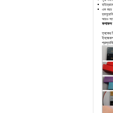
হাইড্রোজে
এক বছর পর
হ্যালুরো
আরও সতেজ
ফলাফল ক
ত্বকের ফ
ইনজেকশন 
প্রস্তাব