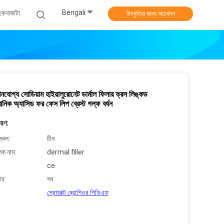
Bengali
কেনাকাটা
উদ্ধৃতির জন্য আবেদন
োগ্য সোডিয়াম হাইয়ালুরোনেট ডার্মাল ফিলার ক্রস লিঙ্কড
রোনিক অ্যাসিড ফর ফেস লিপ ব্রেস্ট গল্ফ বর্ধন
বরণ:
্থল:
চীন
লক নাম:
dermal filler
ce
ার:
সব
প্রোডাক্ট ব্রোশিওর পিডিএফ