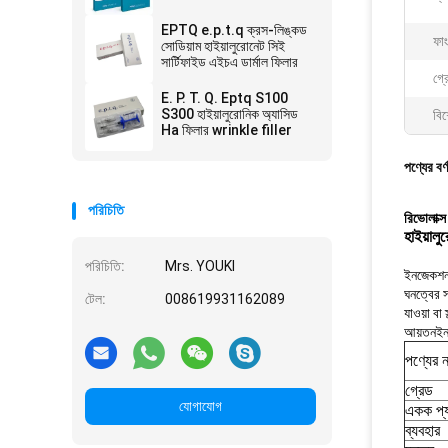
EPTQ e.p.t.q ক্রস-লিঙ্কড
ফা
সোডিয়াম হাইয়ালুরোনেট সিই
সার্টিফাইড এইচএ ডার্মাল ফিলার
গ্র
E. P. T. Q. Eptq S100
S300 হাইয়ালুরোনিক অ্যাসিড
বিশ
Ha ফিলার wrinkle filler
পণ্যের বর্
পরিচিতি
রিভোলাক্স
হাইয়াল
পরিচিতি:
Mrs. YOUKI
ইনজেকশনযো
ঘনত্বের স
টেল:
008619931162089
যাওয়া বা
আয়তনইনজ
পণ্যের 
গ্রেড
যোগাযোগ
একক প্
ব্যবহার