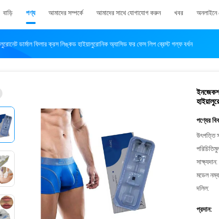
বাড়ি
পণ্য
আমাদের সম্পর্কে
আমাদের সাথে যোগাযোগ করুন
খবর
অনলাইনে 
রোনেট ডার্মাল ফিলার ক্রস লিঙ্কড হাইয়ালুরোনিক অ্যাসিড ফর ফেস লিপ ব্রেস্ট গল্ফ বর্ধন
ইনজেকশনয
হাইয়ালু
পণ্যের বি
উৎপত্তি স
পরিচিতিমু
সাক্ষ্যদান:
মডেল নম্ব
দলিল:
প্রদান: