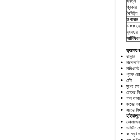
ঘনত্ব
প্রকার
বৈশিষ্ট্য
উপাদান
একক ম
ব্যবহার
সার্টিফি
ত্বকের জ
ঝাঁকুনি
নাসোলাবিয
মারিওনেট
প্রাক-জো
ঠোঁট
মুখের চারপ
চোখের নি
গাল বাড়
কানের লব
হাতের পি
হাইয়াল
কোলাজেন 
ভলিউম য
রং মসৃণ 
সূক্ষ্ম ল