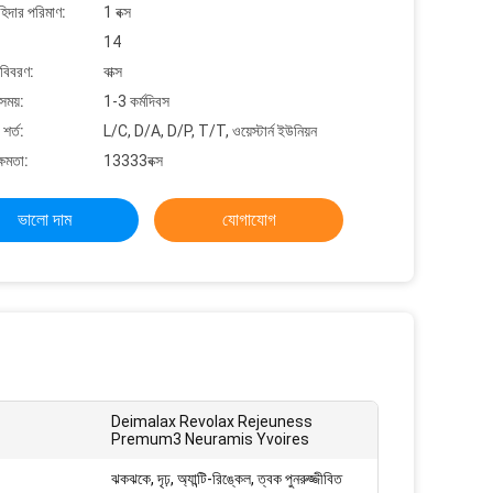
াহিদার পরিমাণ:
1 বক্স
14
 বিবরণ:
বাক্স
সময়:
1-3 কর্মদিবস
শর্ত:
L/C, D/A, D/P, T/T, ওয়েস্টার্ন ইউনিয়ন
্ষমতা:
13333বক্স
ভালো দাম
যোগাযোগ
Deimalax Revolax Rejeuness
Premum3 Neuramis Yvoires
ঝকঝকে, দৃঢ়, অ্যান্টি-রিঙ্কেল, ত্বক পুনরুজ্জীবিত