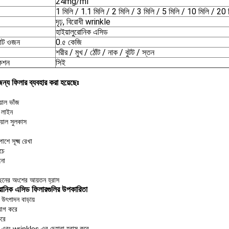
24mg/ml
1 মিলি / 1.1 মিলি / 2 মিলি / 3 মিলি / 5 মিলি / 10 মিলি / 20 
দৃঢ়, বিরোধী wrinkle
হাইয়ালুরোনিক এসিড
োট ওজন
0.৫ কেজি
শরীর / মুখ / ঠোঁট / নাক / বুটট / স্তন
কেশন
সিই
ন্য ফিলার ব্যবহার করা হয়েছেঃ
়াল ভাঁজ
 লাইন
য়াল সুলকাস
াশে সূক্ষ্ম রেখা
চে
ানো
ছনের অংশের আয়তন হ্রাস
ুরোনিক এসিড ফিলারগুলির উপকারিতা
উৎপাদন বাড়ায়
োগ করে
করে
াইন এবং wrinkles এর চেহারা হ্রাস করে