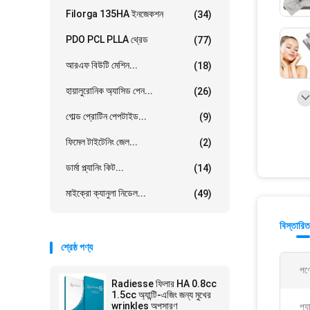
Filorga 135HA ইনজেকশন
(34)
PDO PCL PLLA থ্রেড
(77)
আরএফ বিউটি মেশিন...
(18)
হায়ালুরোনিক অ্যাসিড পেন...
(26)
গোল্ড প্রোটিন পেপটাইড...
(9)
ফিমেল টাইটেনিং জেল...
(2)
ডার্মা প্ল্যানিং কিট...
(14)
মাইক্রো ক্যানুলা নিডেল...
(49)
বিস্তারিত
শ্রেষ্ঠ পণ্য
পণ্
Radiesse ফিলার HA 0.8cc
1.5cc অ্যান্টি-এজিং জন্য মুখের
wrinkles অপসারণ
প্য