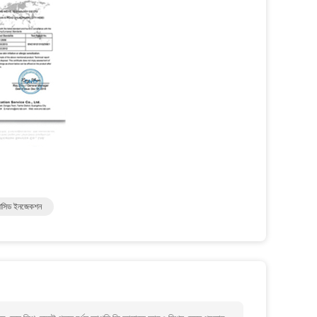
্যাসিড ইনজেকশন