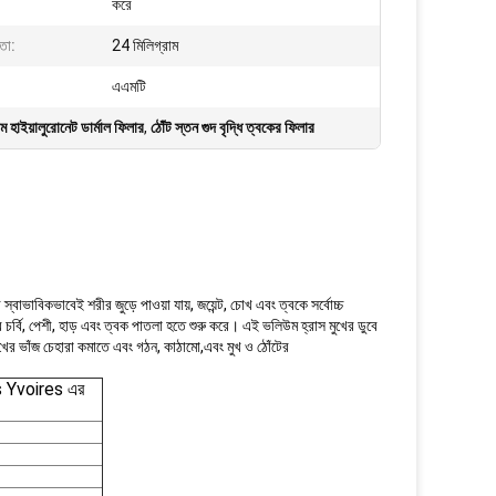
করে
তা:
24 মিলিগ্রাম
এএমটি
হাইয়ালুরোনেট ডার্মাল ফিলার
,
ঠোঁট স্তন গুদ বৃদ্ধি ত্বকের ফিলার
াবিকভাবেই শরীর জুড়ে পাওয়া যায়, জয়েন্ট, চোখ এবং ত্বকে সর্বোচ্চ
র্বি, পেশী, হাড় এবং ত্বক পাতলা হতে শুরু করে। এই ভলিউম হ্রাস মুখের ডুবে
, মুখের ভাঁজ চেহারা কমাতে এবং গঠন, কাঠামো,এবং মুখ ও ঠোঁটের
Yvoires এর