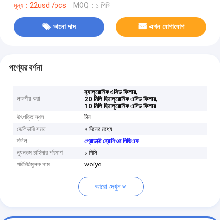
মূল্য：22usd /pcs
MOQ：১ পিসি
ভালো দাম
এখন যোগাযোগ
পণ্যের বর্ণনা
,
হ্যালুরোনিক এসিড ফিলার
লক্ষণীয় করা
,
20 মিলি হিয়ালুরোনিক এসিড ফিলার
10 মিলি হিয়ালুরোনিক এসিড ফিলার
উৎপত্তি স্থল
চীন
ডেলিভারি সময়
৭ দিনের মধ্যে
দলিল
প্রোডাক্ট ব্রোশিওর পিডিএফ
ন্যূনতম চাহিদার পরিমাণ
১ পিসি
পরিচিতিমুলক নাম
weiye
আরো দেখুন