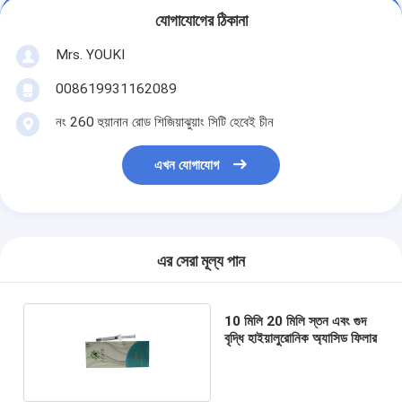
যোগাযোগের ঠিকানা
Mrs. YOUKI
008619931162089
নং 260 হুয়ানান রোড শিজিয়াঝুয়াং সিটি হেবেই চীন
এখন যোগাযোগ
এর সেরা মূল্য পান
10 মিলি 20 মিলি স্তন এবং গুদ
বৃদ্ধি হাইয়ালুরোনিক অ্যাসিড ফিলার