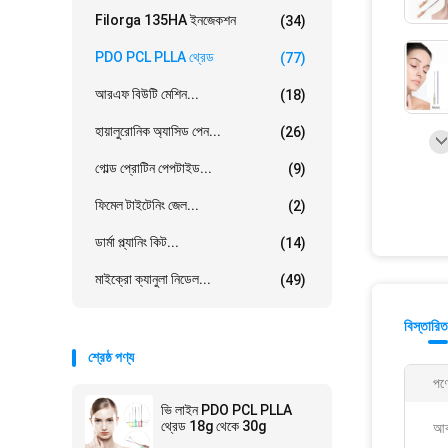
Filorga 135HA ইনজেকশন
(34)
PDO PCL PLLA থ্রেড
(77)
আরএফ বিউটি মেশিন...
(18)
হায়ালুরোনিক অ্যাসিড পেন...
(26)
গোল্ড প্রোটিন পেপটাইড...
(9)
ফিমেল টাইটেনিং জেল...
(2)
ডার্মা প্ল্যানিং কিট...
(14)
মাইক্রো ক্যানুলা নিডেল...
(49)
বিস্তারিত
শ্রেষ্ঠ পণ্য
পণ্
ভি লাইন PDO PCL PLLA
থ্রেড 18g থেকে 30g
আক