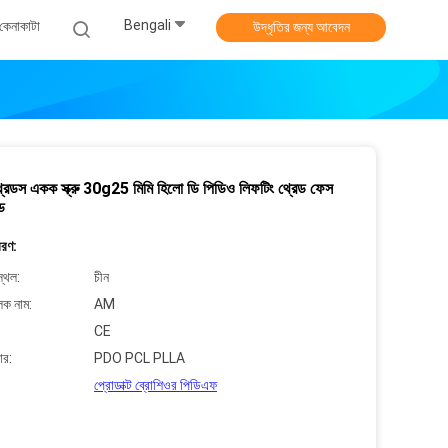
Bengali
কেনাকাটা
উদ্ধৃতির জন্য আবেদন
্রেডস একক স্ক্রু 30g25 মিমি হিলো ডি পিডিও লিফটিং থ্রেড ফেস
েড
বরণ:
্থল:
চীন
লক নাম:
AM
CE
ার:
PDO PCL PLLA
প্রোডাক্ট ব্রোশিওর পিডিএফ