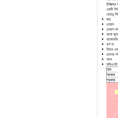
চিকিত্সার
একটি পিড
যেহেতু প
ঘাড়
চোয়াল
চোয়াল ল
নাসো জুগ
নাসোলাবিয
কর্ণ পা
নিচের এল
চোখের পা
গালে
মারিওনেট
নাম
আকার
প্রকার