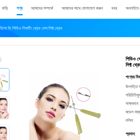
বাড়ি
পণ্য
আমাদের সম্পর্কে
আমাদের সাথে যোগাযোগ করুন
খবর
অনলাইনে 
িলো ডি পিডিও লিফটিং থ্রেড ফেস লিফ্ট থ্রেড
পিডিও থ
লিফ্ট থ্র
পণ্যের বি
উৎপত্তি স
পরিচিতিমু
সাক্ষ্যদান:
মডেল নম্ব
দলিল:
প্রদান: