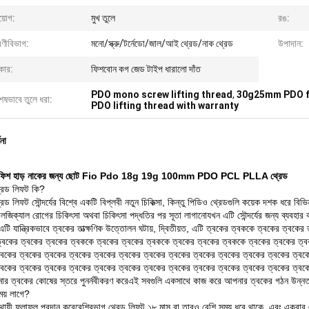
য়োগ:
মুখ তুলে
রঙ:
েণীবিভাগ:
মনো/স্ক্রু/টর্নেডো/জাল/আই থ্রেড/নাক থ্রেড
উপাদান:
কার:
ফিশবোন কগ জেড টাইপ ধারালো দাঁত
PDO mono screw lifting thread
,
30g25mm PDO fa
েষভাবে তুলে ধরা:
PDO lifting thread with warranty
ণনা
 ফিশ হাড় নাকের জন্য ছোট Fio Pdo 18g 19g 100mm PDO PCL PLLA থ্রেড
রেড লিফট কি?
েড লিফট সৌন্দর্যের বিশ্বে একটি বিপ্লবী নতুন চিকিত্সা, কিন্তু পিডিও থ্রেডগুলি কয়েক দশক ধরে বিভ
জিক্যাল রোগের চিকিৎসা অথবা চিকিৎসা পদ্ধতির পর সূতা লাগানোযখন এটি সৌন্দর্যের জন্য ব্যবহা
এটি যান্ত্রিকভাবে ত্বকের তাত্ক্ষণিক উত্তোলন ঘটায়, দ্বিতীয়ত, এটি ত্বকের ত্বককে ত্বকের ত্বক
্বকের ত্বকের ত্বকের ত্বককে ত্বকের ত্বকের ত্বককে ত্বকের ত্বকের ত্বককে ত্বকের ত্বকের ত্ব
্বকের ত্বকের ত্বকের ত্বকের ত্বকের ত্বকের ত্বকের ত্বকের ত্বকের ত্বকের ত্বকের ত্বকের ত্বক
্বকের ত্বকের ত্বকের ত্বকের ত্বকের ত্বকের ত্বকের ত্বকের ত্বকের ত্বকের ত্বকের ত্বকের ত্
র ত্বকের কোষের স্তরে পুনর্নবীকরণ করেএই সবগুলি একসাথে কাজ করে আপনার ত্বকের গঠন উন্নত করে
ময় লাগে?
ঘস্থায়ী ফলাফল প্রদান করেবেশিরভাগ থ্রেড লিফট ১৮ মাস বা তারও বেশি সময় ধরে থাকে, এবং একবার 