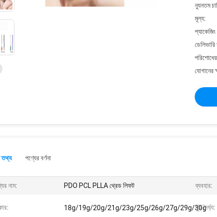
ন্যূনতম চ
মূল্য:
প্যাকেজিং
ডেলিভারি 
পরিশোধের 
যোগানের ক
 তথ্য
পণ্যের বর্ণনা
যের নাম:
PDO PCL PLLA থ্রেড লিফট
ব্যবহার:
ার:
সুই দৈর্ঘ্য:
18g/19g/20g/21g/23g/25g/26g/27g/29g/30g