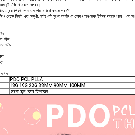
 সময়সূচী নির্ধারণ করতে পারেন।
িও থ্রেড লিফট কোন এলাকায় চিকিত্সা করতে পারে?
িডিও থ্রেড লিফট এত বহুমুখী, তাই এটি মুখের কার্যত যে কোনও অঞ্চলকে চিকিত্সা করতে পারে। এর মধ্
াইন
াল ভাঁজ
়াল ভাঁজ
াকা
তা
 লাইন
PDO PCL PLLA
18G 19G 23G 38MM 90MM 100MM
মোনো স্ক্রু কোগ ফিশবোন