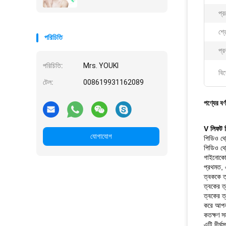
প্র
শ্র
পরিচিতি
প্র
পরিচিতি:
Mrs. YOUKI
বিশ
টেল:
008619931162089
পণ্যের বর্
V লিফট
যোগাযোগ
পিডিও থ্
পিডিও থ্র
গাইনোকোল
প্রথমত, 
ত্বককে ত
ত্বকের ত
ত্বকের ত
করে আপনা
কতক্ষণ স
এটি দীর্