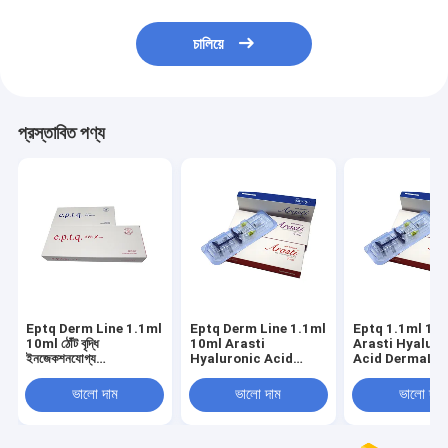
চালিয়ে
প্রস্তাবিত পণ্য
Eptq Derm Line 1.1ml
Eptq Derm Line 1.1ml
Eptq 1.1ml 10
10ml ঠোঁট বৃদ্ধি
10ml Arasti
Arasti Hyaluro
ইনজেকশনযোগ্য
Hyaluronic Acid
Acid DermaLip
Hyaluronic অ্যাসিড
DermaLip
Augmentation
Dermal Filler Full Lip
Augmentation
Injectable Der
ভালো দাম
ভালো দাম
ভালো দাম
ইনজেকশনযোগ্য ডার্মাল ফিলার
Filler Full Lip ডার্
পূর্ণ ঠোঁট
অগমেন্টেশন ইনজেকশন
ডার্মাল ফিলার ফুল ল্যা