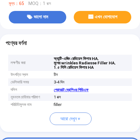
মূল্য：65
MOQ：1 বক্স
ভালো দাম
এখন যোগাযোগ
পণ্যের বর্ণনা
,
অ্যান্টি-এজিং রেডিয়েস ফিলার HA
লক্ষণীয় করা
,
মুখের wrinkles Radiesse Filler HA
1.৫ সিসি রেডিয়েস ফিলার HA
উৎপত্তি স্থল
চীন
ডেলিভারি সময়
3-4 দিন
দলিল
প্রোডাক্ট ব্রোশিওর পিডিএফ
ন্যূনতম চাহিদার পরিমাণ
1 বক্স
পরিচিতিমুলক নাম
filler
আরো দেখুন