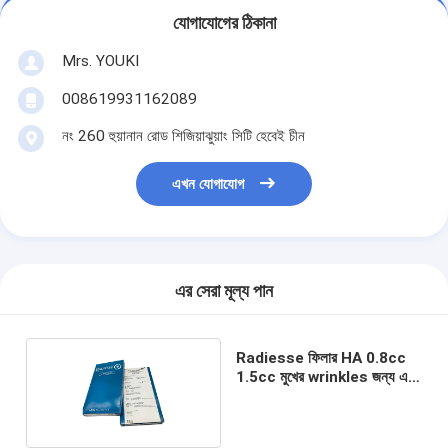
যোগাযোগের ঠিকানা
Mrs. YOUKI
008619931162089
নং 260 হুয়ানান রোড শিজিয়াঝুয়াং সিটি হেবেই চীন
এখন যোগাযোগ
এর সেরা মূল্য পান
Radiesse ফিলার HA 0.8cc
1.5cc মুখের wrinkles জন্য এন্টি
এজিং