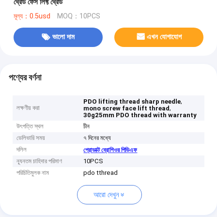
থ্রেড ফেস লিফ্ট থ্রেড
মূল্য：0.5usd
MOQ：10PCS
ভালো দাম
এখন যোগাযোগ
পণ্যের বর্ণনা
,
PDO lifting thread sharp needle
লক্ষণীয় করা
,
mono screw face lift thread
30g25mm PDO thread with warranty
উৎপত্তি স্থল
চীন
ডেলিভারি সময়
৭ দিনের মধ্যে
দলিল
প্রোডাক্ট ব্রোশিওর পিডিএফ
ন্যূনতম চাহিদার পরিমাণ
10PCS
পরিচিতিমুলক নাম
pdo tthread
আরো দেখুন