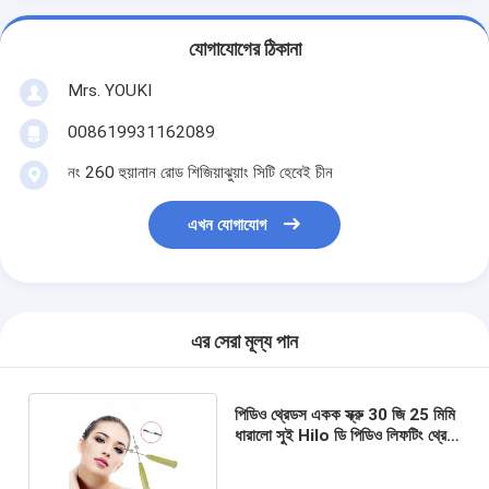
যোগাযোগের ঠিকানা
Mrs. YOUKI
008619931162089
নং 260 হুয়ানান রোড শিজিয়াঝুয়াং সিটি হেবেই চীন
এখন যোগাযোগ
এর সেরা মূল্য পান
পিডিও থ্রেডস একক স্ক্রু 30 জি 25 মিমি
ধারালো সুই Hilo ডি পিডিও লিফটিং থ্রেড
ফেস লিফ্ট থ্রেড