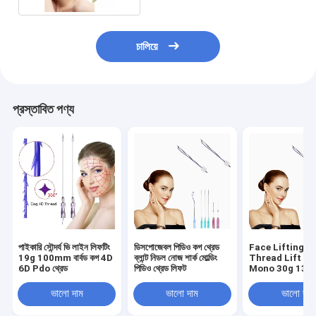
চালিয়ে
প্রস্তাবিত পণ্য
পাইকারি সৌন্দর্য ভি লাইন লিফটিং
ডিসপোজেবল পিডিও কগ থ্রেড
Face Lifting P
19g 100mm বার্বড কগ 4D
ব্লান্ট নিডল নোজ শার্ক মোল্ডিং
Thread Lift P
6D Pdo থ্রেড
পিডিও থ্রেড লিফট
Mono 30g 13
25mm 38mm
ভালো দাম
ভালো দাম
ভালো দাম