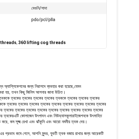
বেগুনি/সাদা
pdo/pcl/plla
g threads
,
360 lifting cog threads
িন্ন অ্যাপ্লিকেশনের জন্য নিরাপদে ব্যবহার করা হয়েছে,যেমন
র করা হয়, তখন কিছু জিনিস আপনার জানা উচিত।
ের ত্বককে ত্বকের ত্বকের ত্বকের ত্বকের ত্বককে ত্বকের ত্বকের ত্বকের
ককে ত্বকের ত্বকের ত্বকের ত্বকের ত্বকের ত্বকের ত্বকের ত্বকের ত্বকের
ের ত্বকের ত্বকের ত্বকের ত্বকের ত্বকের ত্বকের ত্বকের ত্বকের ত্বকের
বকের ত্বকেরএটি কোলাজেন উৎপাদন এবং নিউভ্যাসকুলারাইজেশনকে উৎসাহিত
, কম সূক্ষ্ম রেখা এবং ঝাঁকুনি এবং আরো নমনীয় ত্বক দেয়।
এর প্রভাব কমে গেলে, আপনি সুন্দর, যুবতী ত্বক বজায় রাখার জন্য আরেকটি