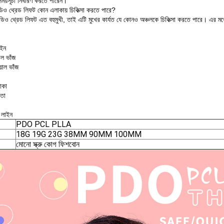
 সময়সূচী নির্ধারণ করতে পারেন।
িও থ্রেড লিফট কোন এলাকায় চিকিত্সা করতে পারে?
িডিও থ্রেড লিফট এত বহুমুখী, তাই এটি মুখের কার্যত যে কোনও অঞ্চলকে চিকিত্সা করতে পারে। এর মধ্
াইন
াল ভাঁজ
়াল ভাঁজ
াকা
তা
 লাইন
PDO PCL PLLA
18G 19G 23G 38MM 90MM 100MM
মোনো স্ক্রু কোগ ফিশবোন