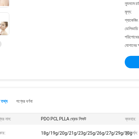
ন্যূনতম চ
মূল্য:
প্যাকেজিং
ডেলিভারি 
পরিশোধের 
যোগানের ক
 তথ্য
পণ্যের বর্ণনা
যের নাম:
PDO PCL PLLA থ্রেড লিফট
ব্যবহার:
ার:
সুই দৈর্ঘ্য:
18g/19g/20g/21g/23g/25g/26g/27g/29g/30g