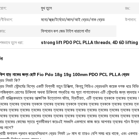
য়োগ:
মুখ তুলে
রঙ:
েণীবিভাগ:
মনো/স্ক্রু/টর্নেডো/জাল/আই থ্রেড/নাক থ্রেড
উপাদান:
কার:
ফিশবোন কগ জেড টাইপ ধারালো দাঁত
েষভাবে তুলে ধরা:
strong lift PDO PCL PLLA threads
,
4D 6D liftin
ণনা
 ফিশ হাড় নাকের জন্য ছোট Fio Pdo 18g 19g 100mm PDO PCL PLLA থ্রেড
রেড লিফট কি?
েড লিফট সৌন্দর্যের বিশ্বে একটি বিপ্লবী নতুন চিকিত্সা, কিন্তু পিডিও থ্রেডগুলি কয়েক দশক ধরে বিভ
জিক্যাল রোগের চিকিৎসা অথবা চিকিৎসা পদ্ধতির পর সূতা লাগানোযখন এটি সৌন্দর্যের জন্য ব্যবহা
এটি যান্ত্রিকভাবে ত্বকের তাত্ক্ষণিক উত্তোলন ঘটায়, দ্বিতীয়ত, এটি ত্বকের ত্বককে ত্বকের ত্বক
্বকের ত্বকের ত্বকের ত্বককে ত্বকের ত্বকের ত্বককে ত্বকের ত্বকের ত্বককে ত্বকের ত্বকের ত্ব
্বকের ত্বকের ত্বকের ত্বকের ত্বকের ত্বকের ত্বকের ত্বকের ত্বকের ত্বকের ত্বকের ত্বকের ত্বক
্বকের ত্বকের ত্বকের ত্বকের ত্বকের ত্বকের ত্বকের ত্বকের ত্বকের ত্বকের ত্বকের ত্বকের ত্
র ত্বকের কোষের স্তরে পুনর্নবীকরণ করেএই সবগুলি একসাথে কাজ করে আপনার ত্বকের গঠন উন্নত করে
ময় লাগে?
ঘস্থায়ী ফলাফল প্রদান করেবেশিরভাগ থ্রেড লিফট ১৮ মাস বা তারও বেশি সময় ধরে থাকে, এবং একবার 