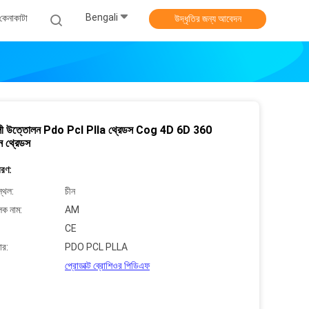
Bengali
কেনাকাটা
উদ্ধৃতির জন্য আবেদন
ালী উত্তোলন Pdo Pcl Plla থ্রেডস Cog 4D 6D 360
 থ্রেডস
বরণ:
্থল:
চীন
লক নাম:
AM
CE
ার:
PDO PCL PLLA
প্রোডাক্ট ব্রোশিওর পিডিএফ