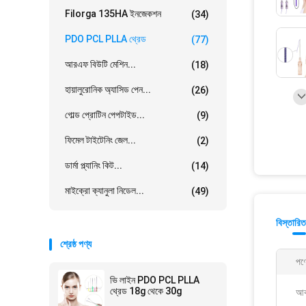
Filorga 135HA ইনজেকশন
(34)
PDO PCL PLLA থ্রেড
(77)
আরএফ বিউটি মেশিন...
(18)
হায়ালুরোনিক অ্যাসিড পেন...
(26)
গোল্ড প্রোটিন পেপটাইড...
(9)
ফিমেল টাইটেনিং জেল...
(2)
ডার্মা প্ল্যানিং কিট...
(14)
মাইক্রো ক্যানুলা নিডেল...
(49)
বিস্তারিত
শ্রেষ্ঠ পণ্য
পণ্
ভি লাইন PDO PCL PLLA
থ্রেড 18g থেকে 30g
আক