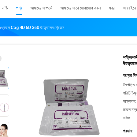
বাড়ি
পণ্য
আমাদের সম্পর্কে
আমাদের সাথে যোগাযোগ করুন
খবর
অনলাইনে 
 থ্রেডস Cog 4D 6D 360 উত্তোলন থ্রেডস
শক্তিশ
উত্তোলন
পণ্যের বি
উৎপত্তি স
পরিচিতিমু
সাক্ষ্যদান:
মডেল নম্ব
দলিল:
প্রদান: