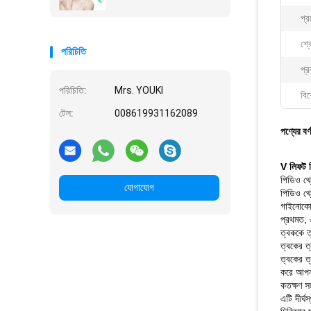
প্র
শ্র
পরিচিতি
প্র
পরিচিতি:
Mrs. YOUKI
বিশ
টেল:
008619931162089
পণ্যের বর্
V লিফট
পিডিও থ্
যোগাযোগ
পিডিও থ্র
গাইনোকোল
প্রথমত, 
ত্বককে ত
ত্বকের ত
ত্বকের ত
করে আপনা
কতক্ষণ স
এটি দীর্