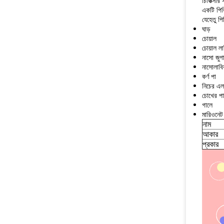
চিকিত্সার
একটি পিড
যেহেতু প
ঘাড়
চোয়াল
চোয়াল ল
নাসো জুগ
নাসোলাবিয
কর্ণ পা
নিচের এল
চোখের পা
গালে
মারিওনেট
নাম
আকার
প্রকার