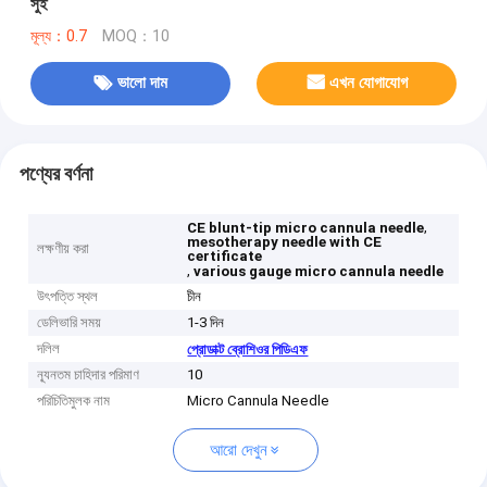
সুই
মূল্য：0.7
MOQ：10
ভালো দাম
এখন যোগাযোগ
পণ্যের বর্ণনা
,
CE blunt-tip micro cannula needle
mesotherapy needle with CE
লক্ষণীয় করা
certificate
,
various gauge micro cannula needle
উৎপত্তি স্থল
চীন
ডেলিভারি সময়
1-3 দিন
দলিল
প্রোডাক্ট ব্রোশিওর পিডিএফ
ন্যূনতম চাহিদার পরিমাণ
10
পরিচিতিমুলক নাম
Micro Cannula Needle
আরো দেখুন