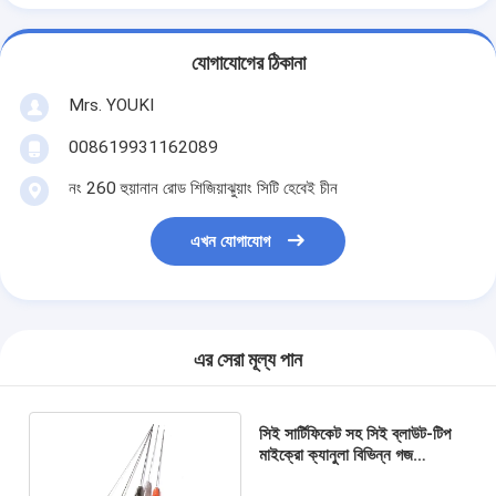
যোগাযোগের ঠিকানা
Mrs. YOUKI
008619931162089
নং 260 হুয়ানান রোড শিজিয়াঝুয়াং সিটি হেবেই চীন
এখন যোগাযোগ
এর সেরা মূল্য পান
সিই সার্টিফিকেট সহ সিই ব্লাউট-টিপ
মাইক্রো ক্যানুলা বিভিন্ন গজ
মেসোথেরাপি সুই