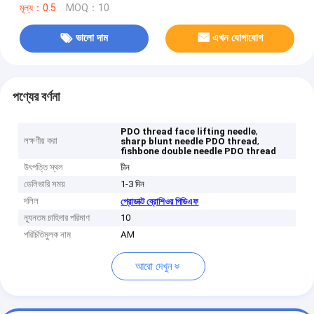
মূল্য：0.5
MOQ：10
ভালো দাম
এখন যোগাযোগ
পণ্যের বর্ণনা
,
PDO thread face lifting needle
লক্ষণীয় করা
,
sharp blunt needle PDO thread
fishbone double needle PDO thread
উৎপত্তি স্থল
চীন
ডেলিভারি সময়
1-3 দিন
দলিল
প্রোডাক্ট ব্রোশিওর পিডিএফ
ন্যূনতম চাহিদার পরিমাণ
10
পরিচিতিমুলক নাম
AM
আরো দেখুন