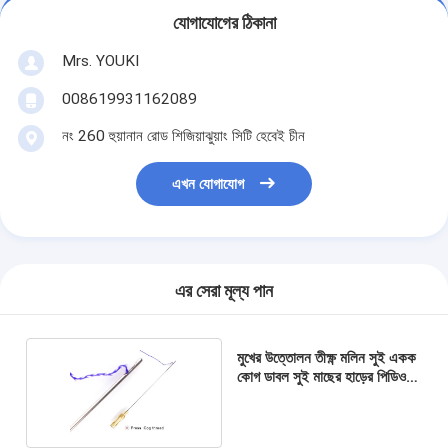
যোগাযোগের ঠিকানা
Mrs. YOUKI
008619931162089
নং 260 হুয়ানান রোড শিজিয়াঝুয়াং সিটি হেবেই চীন
এখন যোগাযোগ
এর সেরা মূল্য পান
মুখের উত্তোলন তীক্ষ্ণ মলিন সুই একক
কোগ ডাবল সুই মাছের হাড়ের পিডিও
থ্রেড