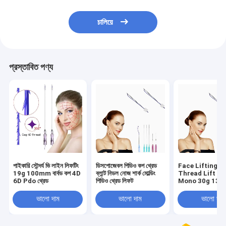
চালিয়ে
প্রস্তাবিত পণ্য
পাইকারি সৌন্দর্য ভি লাইন লিফটিং
ডিসপোজেবল পিডিও কগ থ্রেড
Face Lifting P
19g 100mm বার্বড কগ 4D
ব্লান্ট নিডল নোজ শার্ক মোল্ডিং
Thread Lift P
6D Pdo থ্রেড
পিডিও থ্রেড লিফট
Mono 30g 13
25mm 38mm
ভালো দাম
ভালো দাম
ভালো দাম