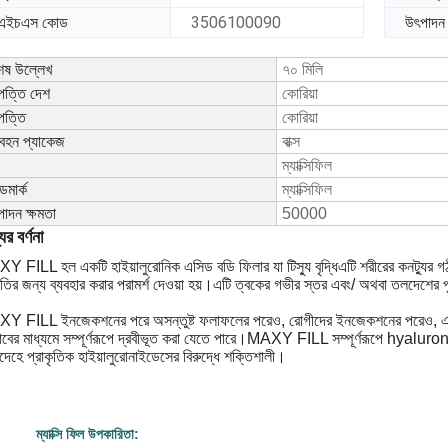
এইচএস কোড
3506100090
উৎপাদন 
েষ উল্লেখ
৭০ মিলি
পত্তি দেশ
কোরিয়া
পত্তি
কোরিয়া
বহন প্যাকেজ
বাক্স
ম্যাক্সিফিল
ডমার্ক
ম্যাক্সিফিল
াদন ক্ষমতা
50000
ের বর্ণনা
Y FILL হল একটি হাইয়ালুরোনিক এসিড বডি ফিলার যা
টিস্যু বৃদ্ধি
এটি শরীরের কনট্যুর 
ির জন্য ব্যবহার করার পরামর্শ দেওয়া হয়।এটি ত্বকের গভীর স্তর এবং/ অথবা তলদেশের 
Y FILL ইনজেকশনের পরে অসন্তুষ্ট ফলাফলের পরেও, রোগীদের ইনজেকশনের পরেও, এই র
াবের মাধ্যমে সম্পূর্ণরূপে দ্রবীভূত করা যেতে পারে।MAXY FILL সম্পূর্ণরূপে hyalu
দেহে প্রাকৃতিক হাইয়ালুরোনাইডেসের বিরুদ্ধে শক্তিশালী।
ম্যাক্সি ফিল উপকারিতা: