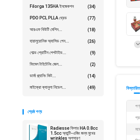
Filorga 135HA ইনজেকশন
(34)
PDO PCL PLLA থ্রেড
(77)
আরএফ বিউটি মেশিন...
(18)
হায়ালুরোনিক অ্যাসিড পেন...
(26)
গোল্ড প্রোটিন পেপটাইড...
(9)
ফিমেল টাইটেনিং জেল...
(2)
ডার্মা প্ল্যানিং কিট...
(14)
মাইক্রো ক্যানুলা নিডেল...
(49)
বিস্তারিত
পণ্
শ্রেষ্ঠ পণ্য
প্র
Radiesse ফিলার HA 0.8cc
মড
1.5cc অ্যান্টি-এজিং জন্য মুখের
wrinkles অপসারণ