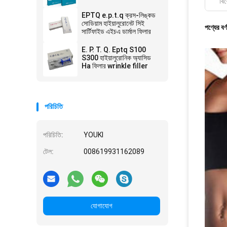
বিশ
EPTQ e.p.t.q ক্রস-লিঙ্কড
সোডিয়াম হাইয়ালুরোনেট সিই
পণ্যের বর্
সার্টিফাইড এইচএ ডার্মাল ফিলার
E. P. T. Q. Eptq S100
S300 হাইয়ালুরোনিক অ্যাসিড
Ha ফিলার wrinkle filler
পরিচিতি
পরিচিতি:
YOUKI
টেল:
008619931162089
যোগাযোগ