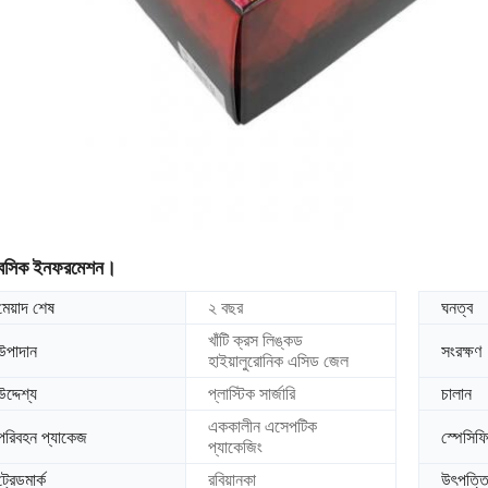
েসিক ইনফরমেশন।
মেয়াদ শেষ
২ বছর
ঘনত্ব
খাঁটি ক্রস লিঙ্কড
উপাদান
সংরক্ষণ
হাইয়ালুরোনিক এসিড জেল
উদ্দেশ্য
প্লাস্টিক সার্জারি
চালান
এককালীন এসেপটিক
পরিবহন প্যাকেজ
স্পেসিফ
প্যাকেজিং
ট্রেডমার্ক
রবিয়ানকা
উৎপত্ত