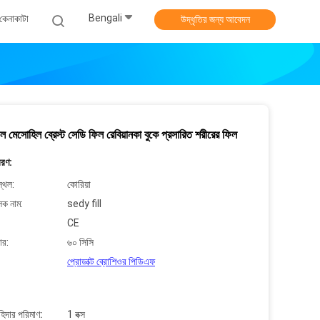
Bengali
কেনাকাটা
উদ্ধৃতির জন্য আবেদন
 ফিল মেসোহিল ব্রেস্ট সেডি ফিল রেবিয়ানকা বুকে প্রসারিত শরীরের ফিল
বরণ:
্থল:
কোরিয়া
লক নাম:
sedy fill
CE
ার:
৬০ সিসি
প্রোডাক্ট ব্রোশিওর পিডিএফ
াহিদার পরিমাণ:
1 বক্স