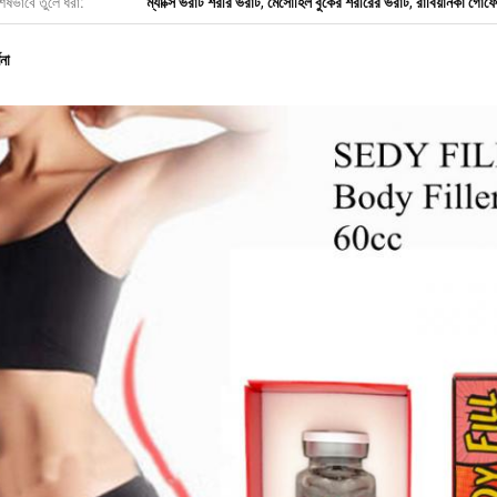
েষভাবে তুলে ধরা:
ম্যাক্সি ভরাট শরীর ভরাট
,
মেসোহিল বুকের শরীরের ভরাট
,
রাবিয়ানকা গোঁফ
ণনা