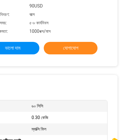
90USD
 বিবরণ:
বাক্স
সময়:
৫-৮ কার্যদিবস
্ষমতা:
1000বক্স/মাস
ভালো দাম
যোগাযোগ
৬০ সিসি
0.30 কেজি
ম্যাক্সি ফিল