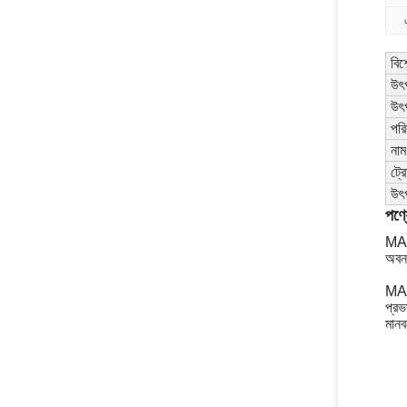
বিশ
উৎ
উৎ
পরি
নাম
ট্রে
উৎপ
পণ্য
MAX
অবনত
MAX
প্রভ
মানব