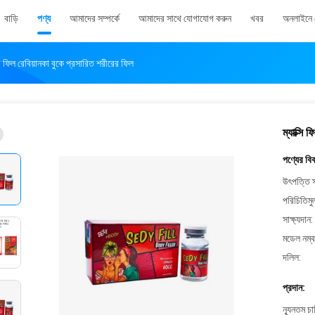
বাড়ি
পণ্য
আমাদের সম্পর্কে
আমাদের সাথে যোগাযোগ করুন
খবর
অনলাইনে 
ডি ফিল রেবিয়ানকা বুকে প্রসারিত শরীরের ফিল
ম্যাক্সি
পণ্যের বি
উৎপত্তি স
পরিচিতিমু
সাক্ষ্যদান:
মডেল নম্ব
দলিল:
প্রদান:
ন্যূনতম চ