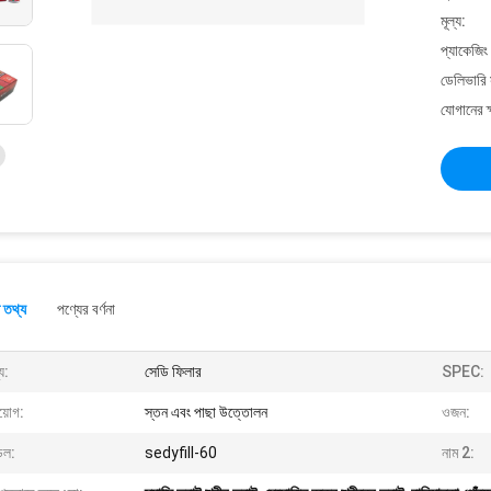
মূল্য:
প্যাকেজিং
ডেলিভারি 
যোগানের ক
 তথ্য
পণ্যের বর্ণনা
য:
সেডি ফিলার
SPEC:
য়োগ:
স্তন এবং পাছা উত্তোলন
ওজন:
েল:
sedyfill-60
নাম 2: