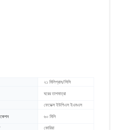
২১ মিলিগ্রাম/সিসি
ঘরের তাপমাত্রা
ফেডেক্স ইউপিএস ইএমএস
িকেশন
৬০ মিলি
ি
কোরিয়া