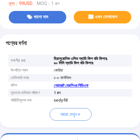
মূল্য：99USD
MOQ：1 বক্স
ভালো দাম
এখন যোগাযোগ
পণ্যের বর্ণনা
,
হিয়ালুরোনিক এসিড স্যাডি ফিল বডি ফিলার
লক্ষণীয় করা
৬০ সিসি স্যাডি ফিল বডি ফিলার
উৎপত্তি স্থল
কোরিয়া
ডেলিভারি সময়
৫-৮ কার্যদিবস
দলিল
প্রোডাক্ট ব্রোশিওর পিডিএফ
ন্যূনতম চাহিদার পরিমাণ
1 বক্স
পরিচিতিমুলক নাম
sedy fill
আরো দেখুন