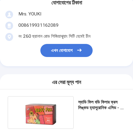
যোগাযোগের ঠিকানা
Mrs. YOUKI
008619931162089
নং 260 হুয়ানান রোড শিজিয়াঝুয়াং সিটি হেবেই চীন
এখন যোগাযোগ
এর সেরা মূল্য পান
স্যাডি ফিল বডি ফিলার ক্রস
লিঙ্কড হ্যালুরোনিক এসিড - ৬০
সিসি কোরিয়া