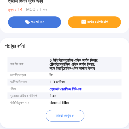
ত্বকের ফিলার মুখের জন্য
মূল্য：14
MOQ：1 বক্স
ভালো দাম
এখন যোগাযোগ
পণ্যের বর্ণনা
,
5 মিলি হিয়ালুরোনিক এসিড ডার্মাল ফিলার
লক্ষণীয় করা
,
ঠোঁট হিয়ালুরোনিক এসিড ডার্মাল ফিলার
স্তন হিয়ালুরোনিক এসিড ডার্মাল ফিলার
উৎপত্তি স্থল
চীন
ডেলিভারি সময়
1-3 কর্মদিবস
দলিল
প্রোডাক্ট ব্রোশিওর পিডিএফ
ন্যূনতম চাহিদার পরিমাণ
1 বক্স
পরিচিতিমুলক নাম
dermal filler
আরো দেখুন