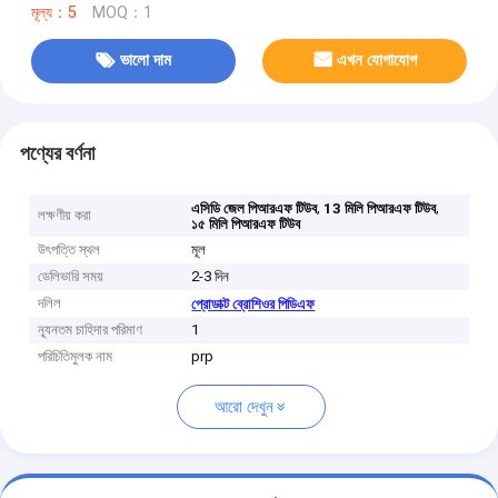
মূল্য：5
MOQ：1
ভালো দাম
এখন যোগাযোগ
পণ্যের বর্ণনা
,
,
এসিডি জেল পিআরএফ টিউব
13 মিলি পিআরএফ টিউব
লক্ষণীয় করা
১৫ মিলি পিআরএফ টিউব
উৎপত্তি স্থল
মূল
ডেলিভারি সময়
2-3 দিন
দলিল
প্রোডাক্ট ব্রোশিওর পিডিএফ
ন্যূনতম চাহিদার পরিমাণ
1
পরিচিতিমুলক নাম
prp
আরো দেখুন