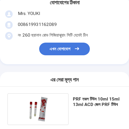
যোগাযোগের ঠিকানা
Mrs. YOUKI
008619931162089
নং 260 হুয়ানান রোড শিজিয়াঝুয়াং সিটি হেবেই চীন
এখন যোগাযোগ
এর সেরা মূল্য পান
PRF তরল টিউব 10ml 15ml
13ml ACD জেল PRF টিউব