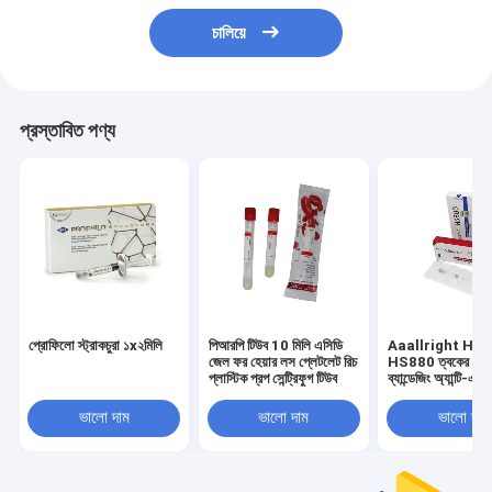
চালিয়ে
প্রস্তাবিত পণ্য
প্রোফিলো স্ট্রাকচুরা ১x২মিলি
পিআরপি টিউব 10 মিলি এসিডি
Aaallright HS
জেল ফর হেয়ার লস প্লেটলেট রিচ
HS880 ত্বকের ফিল
প্লাস্টিক প্রপ সেন্ট্রিফুগ টিউব
ব্যান্ডেজিং অ্যান্টি-এজি
ফিলার -C
ভালো দাম
ভালো দাম
ভালো দাম