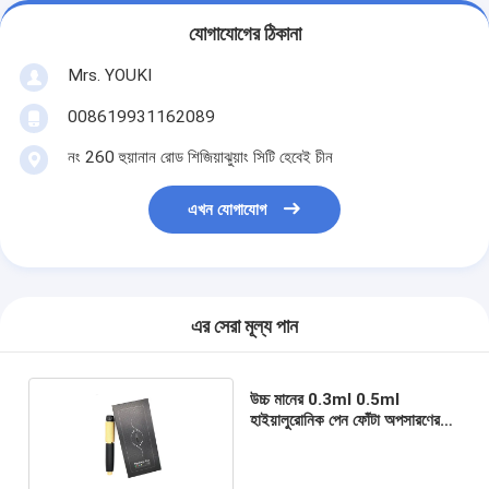
যোগাযোগের ঠিকানা
Mrs. YOUKI
008619931162089
নং 260 হুয়ানান রোড শিজিয়াঝুয়াং সিটি হেবেই চীন
এখন যোগাযোগ
এর সেরা মূল্য পান
উচ্চ মানের 0.3ml 0.5ml
হাইয়ালুরোনিক পেন ফোঁটা অপসারণের
জন্য ঠোঁট উত্তোলন