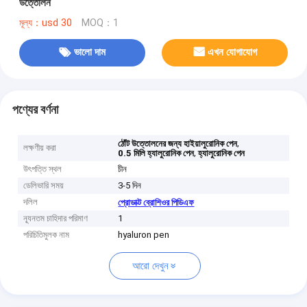
উত্তোলন
মূল্য：usd 30
MOQ：1
ভালো দাম
এখন যোগাযোগ
পণ্যের বর্ণনা
,
ঠোঁট উত্তোলনের জন্য হাইয়ালুরোনিক পেন
লক্ষণীয় করা
,
0.5 মিলি হ্যালুরোনিক পেন
হ্যালুরোনিক পেন
উৎপত্তি স্থল
চীন
ডেলিভারি সময়
3-5 দিন
দলিল
প্রোডাক্ট ব্রোশিওর পিডিএফ
ন্যূনতম চাহিদার পরিমাণ
1
পরিচিতিমুলক নাম
hyaluron pen
আরো দেখুন