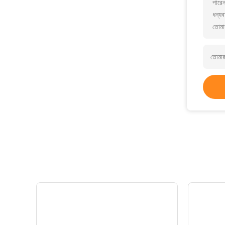
পারে
ধন্যব
তোমা