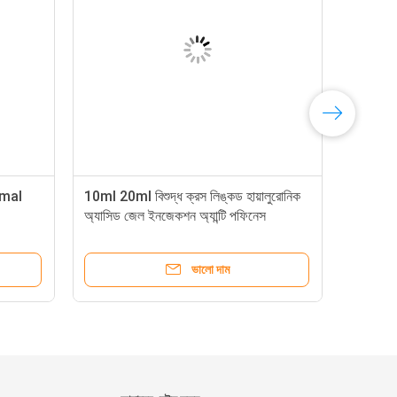
rmal
10ml 20ml বিশুদ্ধ ক্রস লিঙ্কড হায়ালুরোনিক
অ্যাসিড জেল ইনজেকশন অ্যান্টি পফিনেস
ভালো দাম