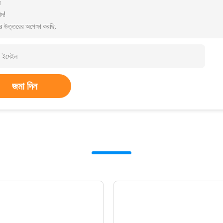
ন
াদ!
র উত্তরের অপেক্ষা করছি.
জমা দিন