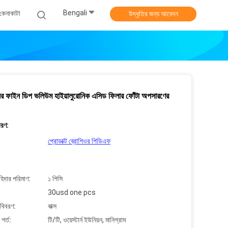
Bengali
কেনাকাটা
উদ্ধৃতির জন্য আবেদন
সের ফাইন ডিপ ভলিউম হাইয়ালুরোনিক এসিড ফিলার ফোঁটা অপসারণের
বরণ:
প্রোডাক্ট ব্রোশিওর পিডিএফ
াহিদার পরিমাণ:
১ পিসি
30usd one pcs
 বিবরণ:
বাক্স
শর্ত:
টি/টি, ওয়েস্টার্ন ইউনিয়ন, মানিগ্রাম