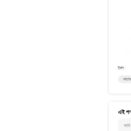
ট্যাগ:
সাইটোক
এই পণ্
আমি 