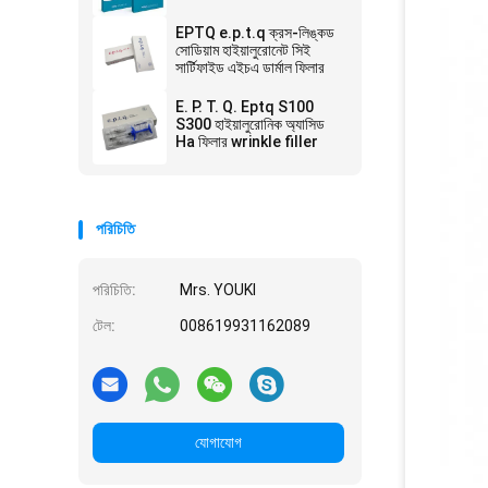
EPTQ e.p.t.q ক্রস-লিঙ্কড
সোডিয়াম হাইয়ালুরোনেট সিই
সার্টিফাইড এইচএ ডার্মাল ফিলার
E. P. T. Q. Eptq S100
S300 হাইয়ালুরোনিক অ্যাসিড
Ha ফিলার wrinkle filler
পরিচিতি
পরিচিতি:
Mrs. YOUKI
টেল:
008619931162089
যোগাযোগ