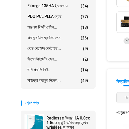
Filorga 135HA ইনজেকশন
(34)
PDO PCL PLLA থ্রেড
(77)
আরএফ বিউটি মেশিন...
(18)
হায়ালুরোনিক অ্যাসিড পেন...
(26)
গোল্ড প্রোটিন পেপটাইড...
(9)
ফিমেল টাইটেনিং জেল...
(2)
ডার্মা প্ল্যানিং কিট...
(14)
মাইক্রো ক্যানুলা নিডেল...
(49)
বিস্তারিত
বিশ
শ্রেষ্ঠ পণ্য
পণ্যের বর্
Radiesse ফিলার HA 0.8cc
1.5cc অ্যান্টি-এজিং জন্য মুখের
wrinkles অপসারণ