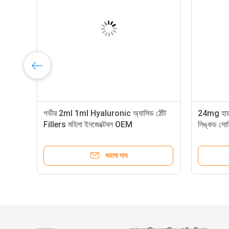
গভীর 2ml 1ml Hyaluronic অ্যাসিড ঠোঁট
24mg হায়া
Fillers মহিলা ইনজেক্টেবল OEM
লিঙ্কড সোডি
ভালো দাম