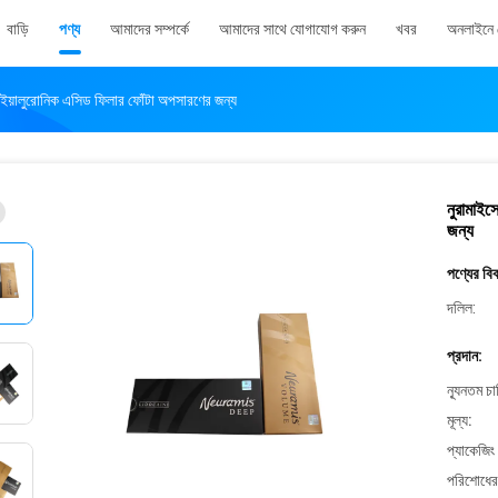
বাড়ি
পণ্য
আমাদের সম্পর্কে
আমাদের সাথে যোগাযোগ করুন
খবর
অনলাইনে 
ইয়ালুরোনিক এসিড ফিলার ফোঁটা অপসারণের জন্য
নুরামাই
জন্য
পণ্যের বি
দলিল:
প্রদান:
ন্যূনতম চ
মূল্য:
প্যাকেজিং
পরিশোধের 