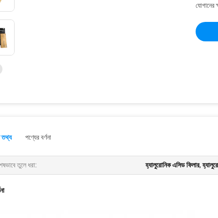
যোগানের ক
 তথ্য
পণ্যের বর্ণনা
েষভাবে তুলে ধরা:
হ্যালুরোনিক এসিড ফিলার
,
হ্যালু
ণনা