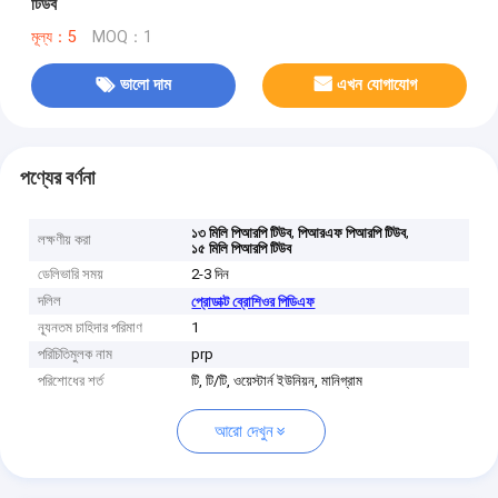
টিউব
মূল্য：5
MOQ：1
ভালো দাম
এখন যোগাযোগ
পণ্যের বর্ণনা
,
,
১৩ মিলি পিআরপি টিউব
পিআরএফ পিআরপি টিউব
লক্ষণীয় করা
১৫ মিলি পিআরপি টিউব
ডেলিভারি সময়
2-3 দিন
দলিল
প্রোডাক্ট ব্রোশিওর পিডিএফ
ন্যূনতম চাহিদার পরিমাণ
1
পরিচিতিমুলক নাম
prp
পরিশোধের শর্ত
টি, টি/টি, ওয়েস্টার্ন ইউনিয়ন, মানিগ্রাম
আরো দেখুন