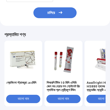
চালিয়ে
প্রস্তাবিত পণ্য
প্রোফিলো স্ট্রাকচুরা ১x২মিলি
পিআরপি টিউব 10 মিলি এসিডি
Aaallright HS
জেল ফর হেয়ার লস প্লেটলেট রিচ
HS880 ত্বকের ফিল
প্লাস্টিক প্রপ সেন্ট্রিফুগ টিউব
ব্যান্ডেজিং অ্যান্টি-এজি
ফিলার -C
ভালো দাম
ভালো দাম
ভালো দাম