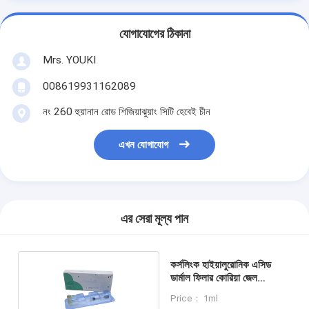
যোগাযোগের ঠিকানা
Mrs. YOUKI
008619931162089
নং 260 হুয়ানান রোড শিজিয়াঝুয়াং সিটি হেবেই চীন
এখন যোগাযোগ
এর সেরা মূল্য পান
কর্সলিংক হাইয়ালুরোনিক এসিড
ডার্মাল ফিলার কোরিয়া জেল
24mg/ml
Price： 1ml