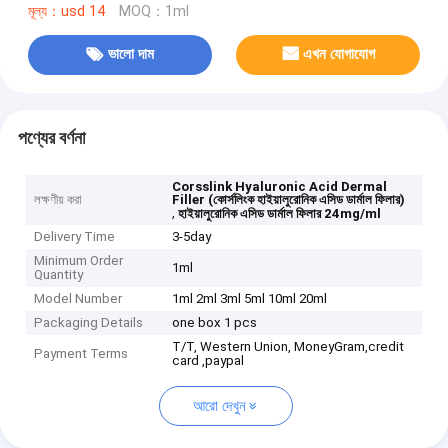
মূল্য：usd 14
MOQ：1ml
ভালো দাম
এখন যোগাযোগ
পণ্যের বর্ণনা
Corsslink Hyaluronic Acid Dermal
লক্ষণীয় করা
Filler (কোর্সলিংক হাইয়ালুরোনিক এসিড ডার্মাল ফিলার)
,
হাইয়ালুরোনিক এসিড ডার্মাল ফিলার 24mg/ml
Delivery Time
3-5day
Minimum Order
1ml
Quantity
Model Number
1ml 2ml 3ml 5ml 10ml 20ml
Packaging Details
one box 1 pcs
T/T, Western Union, MoneyGram,credit
Payment Terms
card ,paypal
আরো দেখুন