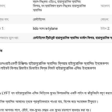
ক্রস-লিঙ্কড এইচএ, হায়ালুরোনিক অ্যাসিড
াদান:
ফিলার, নন অ্যানিমাল ক্রস-লিঙ্কড হায়ালুরোনিক
আবেদন:
অ্যাসিড
যের নাম:
রেস্টাইলেন
মোড়ক:
ন 1:
lido সঙ্গে retylane
টাইপ 2:
েষভাবে তুলে ধরা:
রেস্টাইলেন ট্রিটমেন্ট হায়ালুরোনিক অ্যাসিড ডার্মাল ফিলার
,
হায়ালুরোনিক অ্
ণনা
 এলওয়াইএফটি চিকিত্সাঃ হাইয়ালুরোনিক অ্যাসিড ফ্লিয়ার হাইলুরোনিক অ্যাসিড ইনজেকশন
ল লাইফট ফিলার রিফাইন ডিফাইন সিল্ক লিফট হাইয়ালুরোনিক এসিড ইনজেকশন
LYFT হল হাইয়ালুরোনিক এসিড ভিত্তিক মুখের ফিলারগুলির একটি লাইন যা ঝাঁকুনিগুলি মসৃণ করত
রোনিক অ্যাসিড আমাদের ত্বকে প্রাকৃতিকভাবে পাওয়া যায়, বিশেষ করে সংযোজক টিস্যুতে।
রণত আপনার গালে, ঠোঁটে, নাক-মুখের ফোল্ডে এবং মুখের চারপাশে ব্যবহার করা হয়।