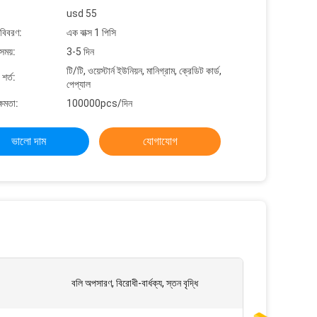
usd 55
 বিবরণ:
এক বাক্স 1 পিসি
সময়:
3-5 দিন
টি/টি, ওয়েস্টার্ন ইউনিয়ন, মানিগ্রাম, ক্রেডিট কার্ড,
শর্ত:
পেপ্যাল
্ষমতা:
100000pcs/দিন
ভালো দাম
যোগাযোগ
বলি অপসারণ, বিরোধী-বার্ধক্য, স্তন বৃদ্ধি