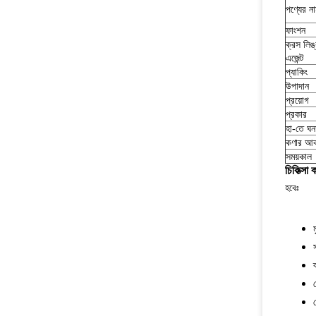
পণ্যের ন
ফাংশন
ক্রস লিঙ
এজেন্ট
প্যাকিং
উপাদান
প্রয়োগ
প্রকার
হা-তে ঘন
কণার আ
সময়কাল
চিকিত্সা
হবেঃ