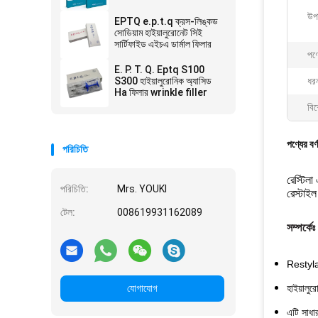
উপ
EPTQ e.p.t.q ক্রস-লিঙ্কড
সোডিয়াম হাইয়ালুরোনেট সিই
সার্টিফাইড এইচএ ডার্মাল ফিলার
পণ্
E. P. T. Q. Eptq S100
S300 হাইয়ালুরোনিক অ্যাসিড
ধর
Ha ফিলার wrinkle filler
বিশ
পণ্যের বর্
পরিচিতি
রেস্টিলা
পরিচিতি:
Mrs. YOUKI
রেস্টাই
টেল:
008619931162089
সম্পর্কেঃ
Restyla 
যোগাযোগ
হাইয়ালু
এটি সাধা