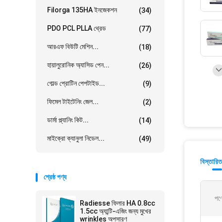
Filorga 135HA ইনজেকশন
(34)
PDO PCL PLLA থ্রেড
(77)
আরএফ বিউটি মেশিন...
(18)
হায়ালুরোনিক অ্যাসিড পেন...
(26)
গোল্ড প্রোটিন পেপটাইড...
(9)
ফিমেল টাইটেনিং জেল...
(2)
ডার্মা প্ল্যানিং কিট...
(14)
মাইক্রো ক্যানুলা নিডেল...
(49)
বিস্তারিত
শ্রেষ্ঠ পণ্য
পণ্
Radiesse ফিলার HA 0.8cc
1.5cc অ্যান্টি-এজিং জন্য মুখের
wrinkles অপসারণ