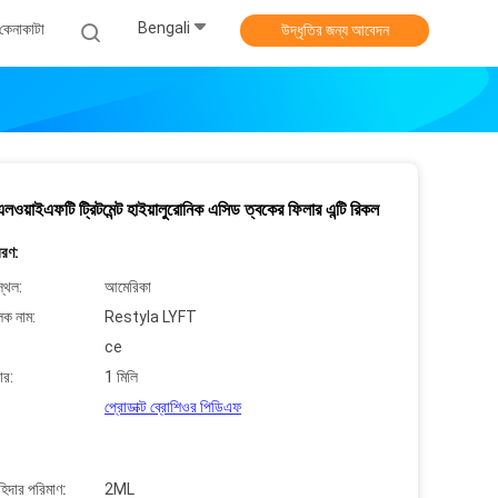
Bengali
কেনাকাটা
উদ্ধৃতির জন্য আবেদন
 এলওয়াইএফটি ট্রিটমেন্ট হাইয়ালুরোনিক এসিড ত্বকের ফিলার এন্টি রিকল
বরণ:
্থল:
আমেরিকা
লক নাম:
Restyla LYFT
ce
ার:
1 মিলি
প্রোডাক্ট ব্রোশিওর পিডিএফ
াহিদার পরিমাণ:
2ML