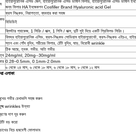
হাইয়ালুরোনিক এসিড জেল, হাইয়ালুরোনিক এসিড ডার্মাল ফিলার, হাইয়ালুরোনিক এসিড ডার্মাল 
াম
জন্য ফিলার HA ইনজেকশন Cosfiller Brand Hyaluronic acid Gel
ক্রস লিঙ্কড, নিরাপত্তা, ব্যবহার করা সহজ
্কড
বিডিডিই
ব্লিস্টার প্যাকেজ, 1 সিরিং / বাক্স, 1 পিসি / বাক্স, দুটি সুই দিয়ে একটি প্রিফিলড সিরিং।
বিশুদ্ধ হাইয়ালুরোনিক এসিড, ক্রস-লিঙ্কড সোডিয়াম হাইয়ালুরোনেট, ক্রস-লিঙ্কড এইচএ, হাই
স্তন এবং পোঁদ বৃদ্ধি, শরীরের ফিলার, ঠোঁট বৃদ্ধি, ঘাড়, বিরোধী wrinkle
ঠিক আছে, ত্বক. গভীর. অতি গভীর
ত্ব
24mg/ml, 20mg--30mg/ml
কার
0.28~0.5mm, 0.1mm-2.0mm
৬ থেকে ২৪ মাস, ৬ থেকে ১৮ মাস, ৬ থেকে ১৮ মাস, ৮ থেকে ১২ মাস
 করা এলাকা
মুখের গভীর রেখাগুলি সহজ করুন
সূক্ষ্ম wrinkles উন্নত
ব্রণের দাগ দূর করুন
ঠোঁট বড় করো
চোখের নিচে ছদ্মবেশী ফোলাভাব