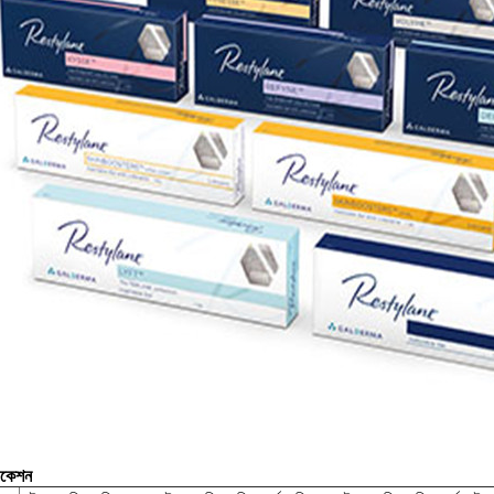
িকেশন