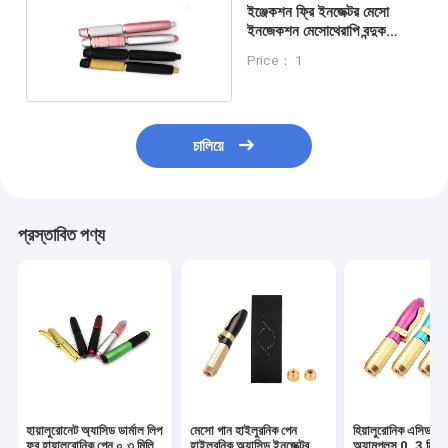
ইঞ্জেকশন ফ্রি ইনজেক্টর মেসো
ইনজেকশন মেসোথেরাপি বন্দুক
হ্যালুরোনিক পেন ফোঁটা অপসারণের
Price： 1
জন্য
চালিয়ে
প্রস্তাবিত পণ্য
হায়ালুরোনেট অ্যাসিড ডার্মাল লিপ
মেসো গান হাইলুরনিক পেন
হিয়ালুরোনিক এসিড ফি
ফর হায়ালুরোনিক পেন ০.৩ মিলি
হাইলুরনিক অ্যাসিড ইনজেক্টর
অ্যামপুলস 0. 3 মিলি