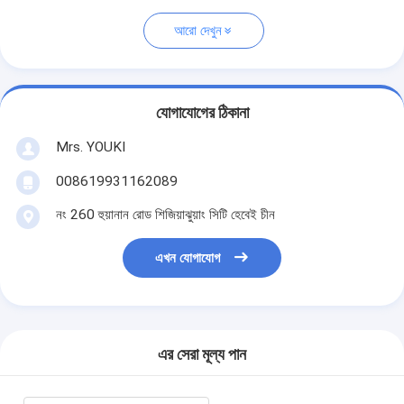
আরো দেখুন
যোগাযোগের ঠিকানা
Mrs. YOUKI
008619931162089
নং 260 হুয়ানান রোড শিজিয়াঝুয়াং সিটি হেবেই চীন
এখন যোগাযোগ
এর সেরা মূল্য পান