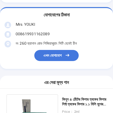
যোগাযোগের ঠিকানা
Mrs. YOUKI
008619931162089
নং 260 হুয়ানান রোড শিজিয়াঝুয়াং সিটি হেবেই চীন
এখন যোগাযোগ
এর সেরা মূল্য পান
কিনুন s ঠোঁটের ফিলার ত্বকের ফিলার
লিফ্ট ত্বকের ফিলার ১.১ মিলি মুখের
বিরোধী wrinkle ইনজেকশন
Price： 2ml