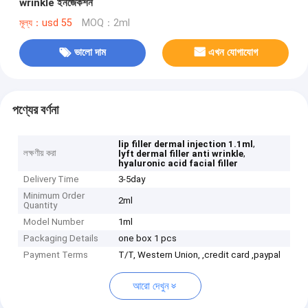
wrinkle ইনজেকশন
মূল্য：usd 55
MOQ：2ml
ভালো দাম
এখন যোগাযোগ
পণ্যের বর্ণনা
,
lip filler dermal injection 1.1ml
লক্ষণীয় করা
,
lyft dermal filler anti wrinkle
hyaluronic acid facial filler
Delivery Time
3-5day
Minimum Order
2ml
Quantity
Model Number
1ml
Packaging Details
one box 1 pcs
Payment Terms
T/T, Western Union, ,credit card ,paypal
আরো দেখুন