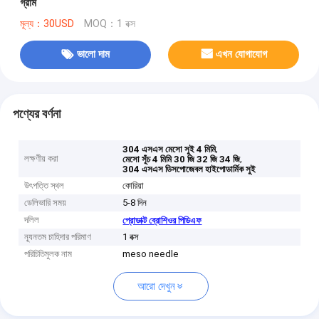
গ্রাম
মূল্য：30USD
MOQ：1 বক্স
ভালো দাম
এখন যোগাযোগ
পণ্যের বর্ণনা
,
304 এসএস মেসো সুই 4 মিমি
লক্ষণীয় করা
,
মেসো সূঁচ 4 মিমি 30 জি 32 জি 34 জি
304 এসএস ডিসপোজেবল হাইপোডার্মিক সুই
উৎপত্তি স্থল
কোরিয়া
ডেলিভারি সময়
5-8 দিন
দলিল
প্রোডাক্ট ব্রোশিওর পিডিএফ
ন্যূনতম চাহিদার পরিমাণ
1 বক্স
পরিচিতিমুলক নাম
meso needle
আরো দেখুন