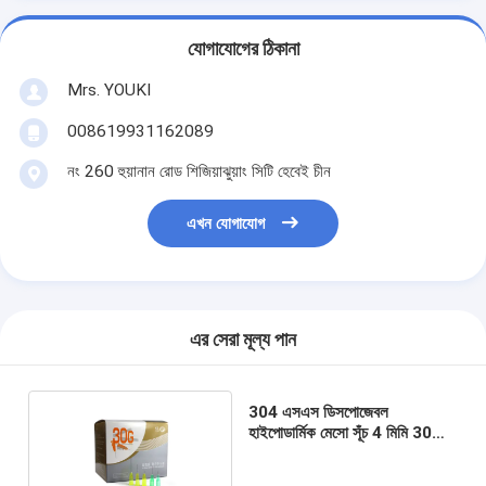
যোগাযোগের ঠিকানা
Mrs. YOUKI
008619931162089
নং 260 হুয়ানান রোড শিজিয়াঝুয়াং সিটি হেবেই চীন
এখন যোগাযোগ
এর সেরা মূল্য পান
304 এসএস ডিসপোজেবল
হাইপোডার্মিক মেসো সূঁচ 4 মিমি 30
গ্রাম 32 জি 34 গ্রাম