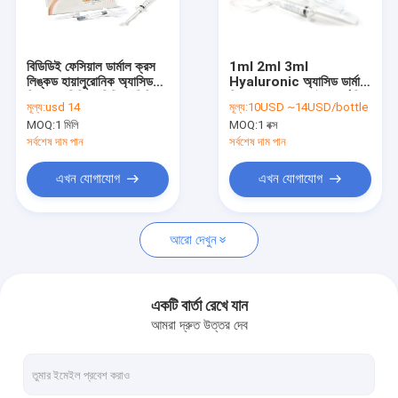
কারখানা ভ্রমণ
মান নিয়ন্ত্রণ
বিডিডিই ফেসিয়াল ডার্মাল ক্রস
1ml 2ml 3ml
লিঙ্কড হায়ালুরোনিক অ্যাসিড
Hyaluronic অ্যাসিড ডার্মাল
আমাদের সাথে যোগাযোগ করুন
ফিলার 1 মিলি 2 মিলি 3 মিলি
ফিলার CE ISO ফাইন ডার্ম ডিপ
মূল্য:
usd 14
মূল্য:
10USD ~14USD/bottle
আল্ট্রা ডিপ
MOQ:
1 মিলি
MOQ:
1 বক্স
খবর
সর্বশেষ দাম পান
সর্বশেষ দাম পান
উদ্ধৃতির জন্য আবেদন
এখন যোগাযোগ
এখন যোগাযোগ
Shopping Online
আরো দেখুন
হায়ালুরোনিক অ্যাসিড ডার্মাল ফিলার
একটি বার্তা রেখে যান
আমরা দ্রুত উত্তর দেব
হায়ালুরোনিক অ্যাসিড রিঙ্কেল ফিলার
হায়ালুরোনিক অ্যাসিড ইনজেকশন ফিলার