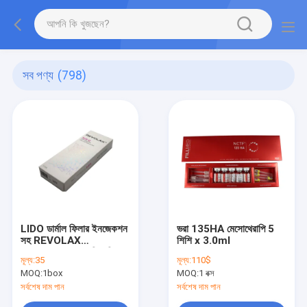
সব পণ্য
(798)
LIDO ডার্মাল ফিলার ইনজেকশন
ভরা 135HA মেসোথেরাপি 5
সহ REVOLAX
শিশি x 3.0ml
Hyaluronic অ্যাসিড ফিলার
মূল্য:
35
মূল্য:
110$
কোরিয়া
MOQ:
1box
MOQ:
1 বক্স
সর্বশেষ দাম পান
সর্বশেষ দাম পান