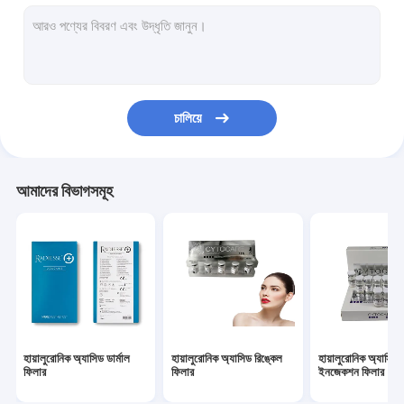
ডার্মাল ফিলার ফেস ফিলার
চর্বি দ্রবীভূত ইনজেকশন
Filorga 135HA ইনজেকশন
চালিয়ে
PDO PCL PLLA থ্রেড
আরএফ বিউটি মেশিন
আমাদের বিভাগসমূহ
হায়ালুরোনিক অ্যাসিড পেন
গোল্ড প্রোটিন পেপটাইড
ফিমেল টাইটেনিং জেল
ডার্মা প্ল্যানিং কিট
হায়ালুরোনিক অ্যাসিড ডার্মাল
হায়ালুরোনিক অ্যাসিড রিঙ্কেল
হায়ালুরোনিক অ্যাসিড
মাইক্রো ক্যানুলা নিডেল
ফিলার
ফিলার
ইনজেকশন ফিলার