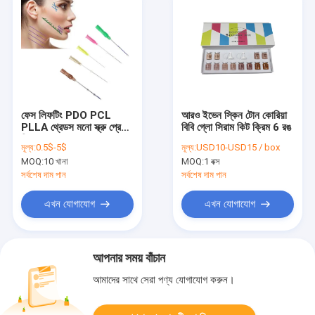
ফেস লিফটিং PDO PCL
আরও ইভেন স্কিন টোন কোরিয়া
PLLA থ্রেডস মনো স্ক্রু প্রেস
বিবি গ্লো সিরাম কিট ক্রিম 6 রঙ
ফিশবোন প্রেস কগ
মূল্য:
0.5$-5$
মূল্য:
USD10-USD15 / box
MOQ:
10 খানা
MOQ:
1 বক্স
সর্বশেষ দাম পান
সর্বশেষ দাম পান
এখন যোগাযোগ
এখন যোগাযোগ
আপনার সময় বাঁচান
আমাদের সাথে সেরা পণ্য যোগাযোগ করুন।