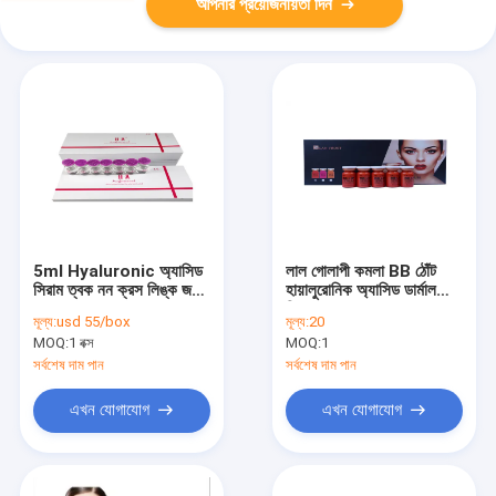
আপনার প্রয়োজনীয়তা দিন
5ml Hyaluronic অ্যাসিড
লাল গোলাপী কমলা BB ঠোঁট
সিরাম ত্বক নন ক্রস লিঙ্ক জন্য
হায়ালুরোনিক অ্যাসিড ডার্মাল
ব্যবহৃত
ফিলার 8ml / বোতল
মূল্য:
usd 55/box
মূল্য:
20
MOQ:
1 বক্স
MOQ:
1
সর্বশেষ দাম পান
সর্বশেষ দাম পান
এখন যোগাযোগ
এখন যোগাযোগ