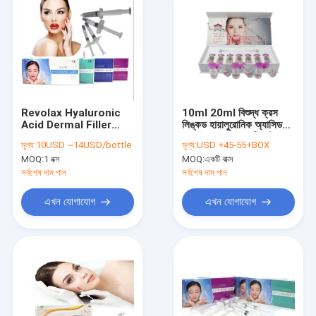
Revolax Hyaluronic
10ml 20ml বিশুদ্ধ ক্রস
Acid Dermal Filler
লিঙ্কড হায়ালুরোনিক অ্যাসিড
Injection 3ml 5ml
জেল ইনজেকশন অ্যান্টি পফিনেস
মূল্য:
10USD ~14USD/bottle
মূল্য:
USD +45-55+BOX
10ml
MOQ:
1 বক্স
MOQ:
একটি বাক্স
সর্বশেষ দাম পান
সর্বশেষ দাম পান
এখন যোগাযোগ
এখন যোগাযোগ
বাড়ি
পণ্য
আমাদের সম্পর্কে