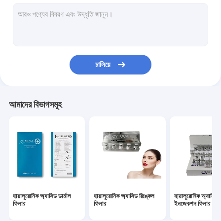
ডার্মাল ফিলার ফেস ফিলার
চর্বি দ্রবীভূত ইনজেকশন
Filorga 135HA ইনজেকশন
চালিয়ে
PDO PCL PLLA থ্রেড
আরএফ বিউটি মেশিন
আমাদের বিভাগসমূহ
হায়ালুরোনিক অ্যাসিড পেন
গোল্ড প্রোটিন পেপটাইড
ফিমেল টাইটেনিং জেল
ডার্মা প্ল্যানিং কিট
হায়ালুরোনিক অ্যাসিড ডার্মাল
হায়ালুরোনিক অ্যাসিড রিঙ্কেল
হায়ালুরোনিক অ্যাসিড
মাইক্রো ক্যানুলা নিডেল
ফিলার
ফিলার
ইনজেকশন ফিলার