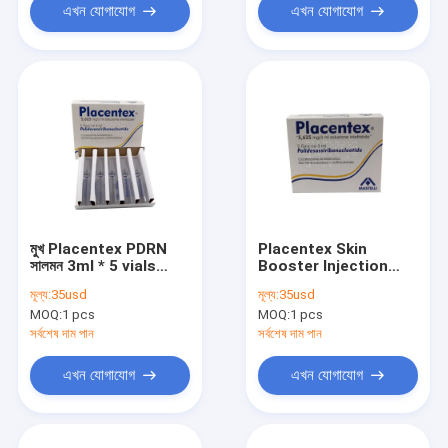
এখন যোগাযোগ
এখন যোগাযোগ
মুখ Placentex PDRN
Placentex Skin
সালমন 3ml * 5 vials
Booster Injection
Rejuvenation
Pdrn Salmon
মূল্য:
35usd
মূল্য:
35usd
Injectable Dermal
Placentex For Skin
MOQ:
1 pcs
MOQ:
1 pcs
Fillers Ampules
Beauty ত্বকের সৌন্দর্যের জন্য
হোয়াইটিং হালকা পণ্য
সর্বশেষ দাম পান
সর্বশেষ দাম পান
এখন যোগাযোগ
এখন যোগাযোগ