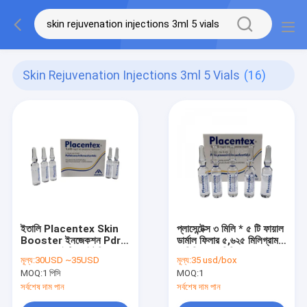
Skin Rejuvenation Injections 3ml 5 Vials
(16)
ইতালি Placentex Skin
প্লাসেন্টেক্স ৩ মিলি * ৫ টি ফায়াল
Booster ইনজেকশন Pdrn
ডার্মাল ফিলার ৫,৬২৫ মিলিগ্রাম/
সালমন হোয়াইটিং লাইটনিং 3
৩ মিলিগ্রাম (পিডিআরএন)
মূল্য:
30USD ~35USD
মূল্য:
35 usd/box
মিলি × 5 Vaila
MOQ:
1 পিসি
MOQ:
1
সর্বশেষ দাম পান
সর্বশেষ দাম পান