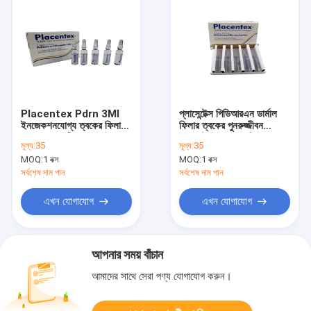
Placentex Pdrn 3Ml
প্লাসেন্টেক্স পিডিআরএন ডার্মাল
ইনজেকশনযোগ্য ত্বকের ফিলার
ফিলার ত্বকের পুনরুজ্জীবন
ত্বকের পুনরুজ্জীবন প্লাসেন্ট
প্লাসেন্টেক্স মেসোথেরাপি
মূল্য:
35
মূল্য:
35
মেসোথেরাপি Placentex
প্লাসেন্টেক্স
MOQ:
1 বক্স
MOQ:
1 বক্স
সর্বশেষ দাম পান
সর্বশেষ দাম পান
এখন যোগাযোগ
এখন যোগাযোগ
আপনার সময় বাঁচান
আমাদের সাথে সেরা পণ্য যোগাযোগ করুন।