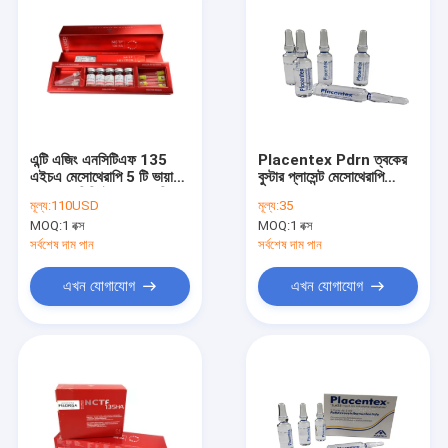
এন্টি এজিং এনসিটিএফ 135
Placentex Pdrn ত্বকের
এইচএ মেসোথেরাপি 5 টি ভায়াল
বুস্টার প্লাসেন্ট মেসোথেরাপি
এক্স 3.0 মিলি ইনজেকশন ফিলার
Placentex
মূল্য:
110USD
মূল্য:
35
MOQ:
1 বক্স
MOQ:
1 বক্স
সর্বশেষ দাম পান
সর্বশেষ দাম পান
এখন যোগাযোগ
এখন যোগাযোগ
বাড়ি
পণ্য
আমাদের সম্পর্কে