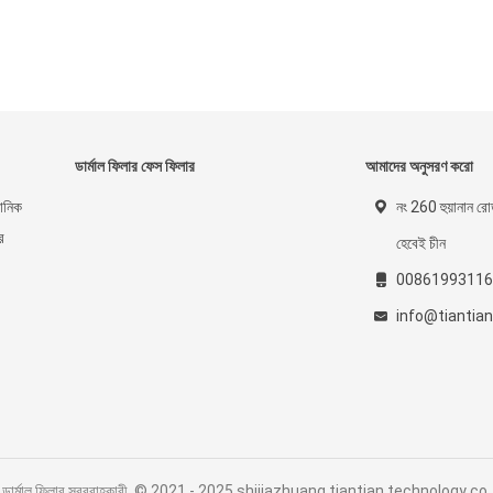
ডার্মাল ফিলার ফেস ফিলার
আমাদের অনুসরণ করো
রোনিক
নং 260 হুয়ানান রোড
ে
হেবেই চীন
00861993116
info@tiantia
যাসিড ডার্মাল ফিলার সরবরাহকারী. © 2021 - 2025 shijiazhuang tiantian technology c