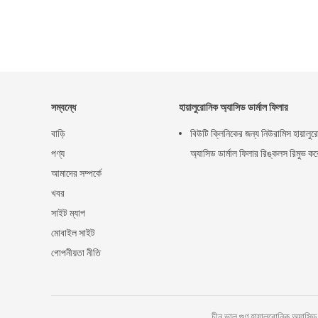
সম্বন্ধে
হায়ালুরোনিক অ্যাসিড ডার্মাল ফিলার
বাড়ি
বিউটি ক্লিনিকের জন্য নিউরামিস হায়ালু
পণ্য
অ্যাসিড ডার্মাল ফিলার রিঙ্কলস রিমুভ কর
আমাদের সম্পর্কে
খবর
সাইট ম্যাপ
মোবাইল সাইট
গোপনীয়তা নীতি
চীন ভাল গুণ হায়ালুরোনিক অ্