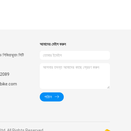
আমাদের মেইল ​​করুন
 শিজিয়াঝুয়াং সিটি
2089
nbike.com
পাঠান
o.,ltd. All Rights Reserved.