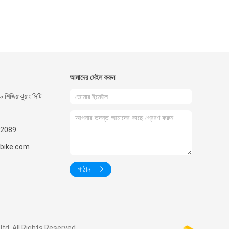
আমাদের মেইল ​​করুন
 শিজিয়াঝুয়াং সিটি
2089
nbike.com
পাঠান
o.,ltd. All Rights Reserved.