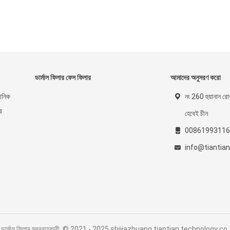
ডার্মাল ফিলার ফেস ফিলার
আমাদের অনুসরণ করো
রোনিক
নং 260 হুয়ানান রোড
ে
হেবেই চীন
00861993116
info@tiantia
যাসিড ডার্মাল ফিলার সরবরাহকারী. © 2021 - 2025 shijiazhuang tiantian technology c