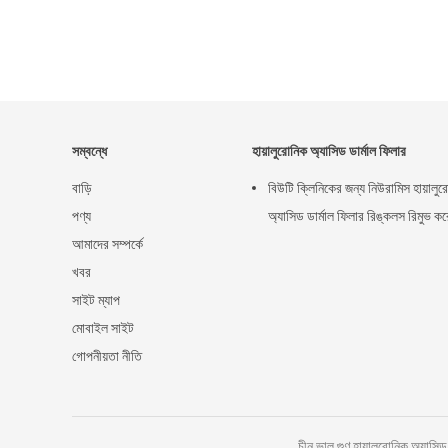
সম্বন্ধে
হায়ালুরোনিক অ্যাসিড ডার্মাল ফিলার
বাড়ি
বিউটি ক্লিনিকের জন্য নিউরামিস হায়ালু
পণ্য
অ্যাসিড ডার্মাল ফিলার রিঙ্কলস রিমুভ কর
আমাদের সম্পর্কে
খবর
সাইট ম্যাপ
মোবাইল সাইট
গোপনীয়তা নীতি
চীন ভাল গুণ হায়ালুরোনিক অ্