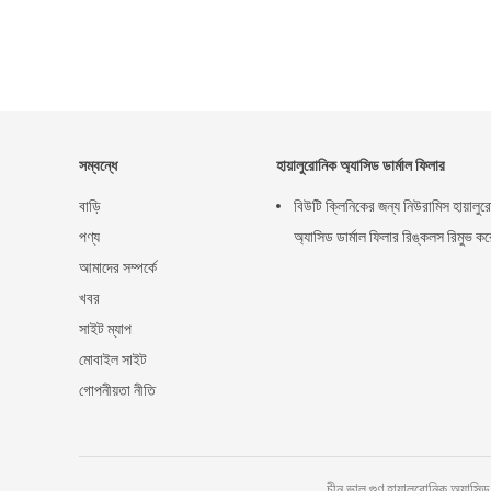
সম্বন্ধে
হায়ালুরোনিক অ্যাসিড ডার্মাল ফিলার
বাড়ি
বিউটি ক্লিনিকের জন্য নিউরামিস হায়ালু
পণ্য
অ্যাসিড ডার্মাল ফিলার রিঙ্কলস রিমুভ কর
আমাদের সম্পর্কে
খবর
সাইট ম্যাপ
মোবাইল সাইট
গোপনীয়তা নীতি
চীন ভাল গুণ হায়ালুরোনিক অ্