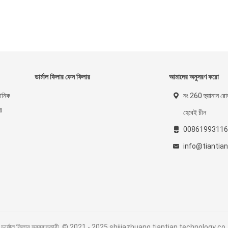
ডার্মাল ফিলার ফেস ফিলার
আমাদের অনুসরণ করো
রোনিক
নং 260 হুয়ানান রোড
ে
হেবেই চীন
00861993116
info@tiantia
যাসিড ডার্মাল ফিলার সরবরাহকারী. © 2021 - 2025 shijiazhuang tiantian technology c